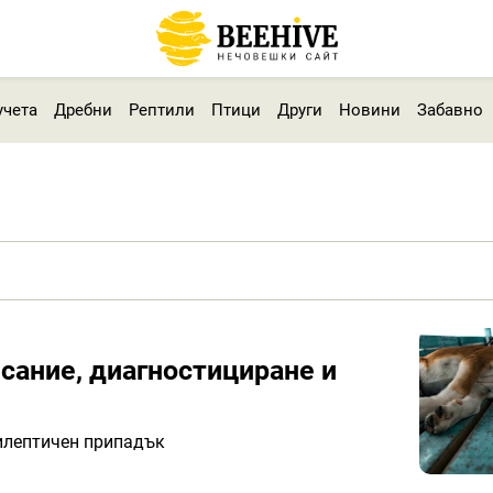
учета
Дребни
Рептили
Птици
Други
Новини
Забавно
исание, диагностициране и
пилептичен припадък