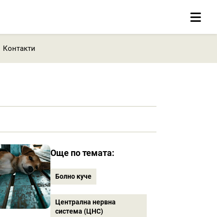
Контакти
Още по темата:
Болно куче
Централна нервна
система (ЦНС)