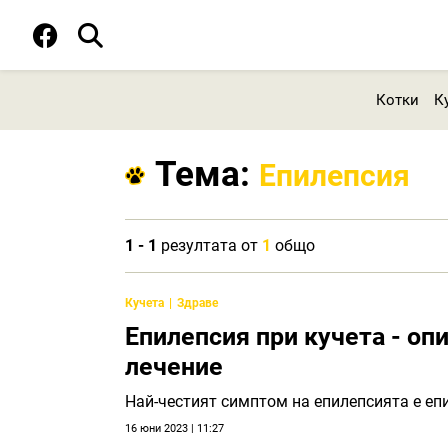
Котки
К
Тема:
Епилепсия
1 - 1
резултата от
1
общо
Кучета
Здраве
Епилепсия при кучета - оп
лечение
Най-честият симптом на епилепсията е е
16 юни 2023 | 11:27