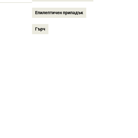
Епилептичен припадък
Гърч