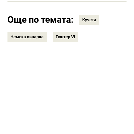
Още по темата:
Кучета
Немска овчарка
Гюнтер VI