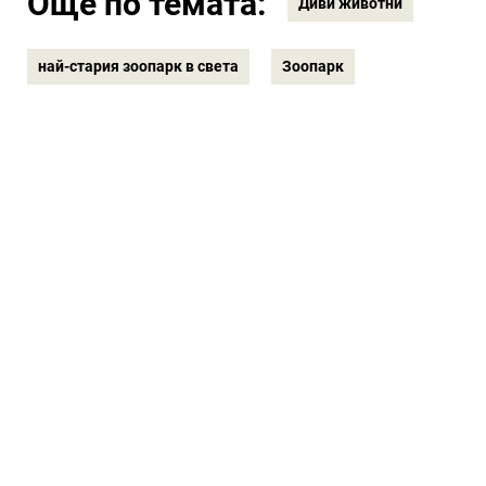
Още по темата:
Диви животни
най-стария зоопарк в света
Зоопарк