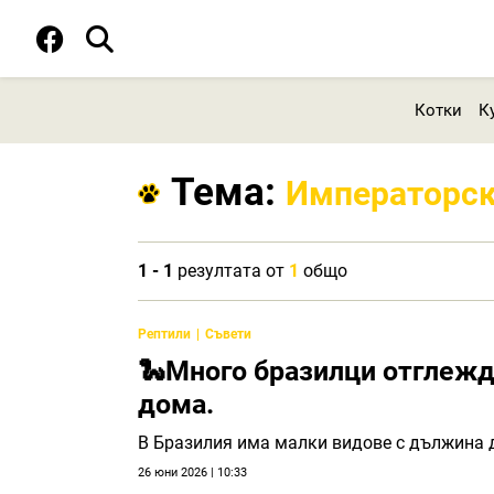
Котки
К
Тема:
Императорск
1 - 1
резултата от
1
общо
Рептили
Съвети
🐍Много бразилци отглежд
дома.
В Бразилия има малки видове с дължина д
26 юни 2026 | 10:33