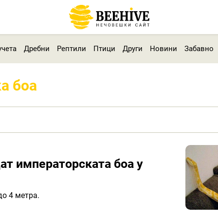
учета
Дребни
Рептили
Птици
Други
Новини
Забавно
а боа
ат императорската боа у
о 4 метра.