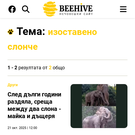
Тема:
изоставено
слонче
1 - 2
резултата от
2
общо
Други
След дълги години
раздяла, среща
между два слона -
майка и дъщеря
21 окт. 2025 | 12:00