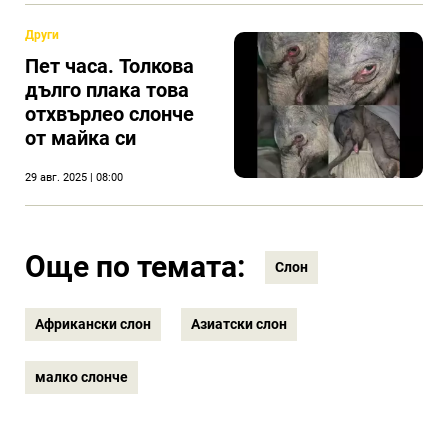
Други
Пет часа. Толкова
дълго плака това
отхвърлео слонче
от майка си
29 авг. 2025 | 08:00
Още по темата:
Слон
Африкански слон
Азиатски слон
малко слонче