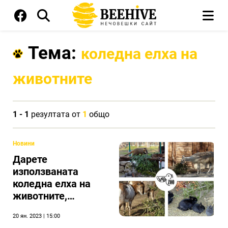
Тема:
коледна елха на
животните
1 - 1
резултата от
1
общо
Новини
Дарете
използваната
коледна елха на
животните,
призовават от
20 ян. 2023 | 15:00
Варненския