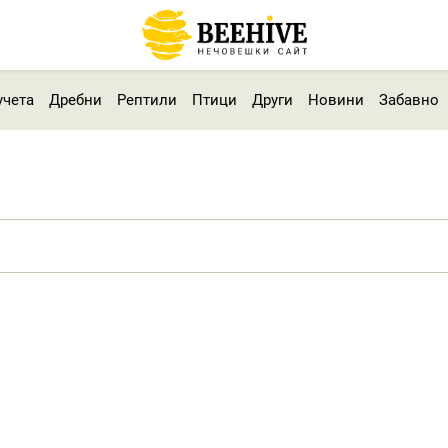
учета
Дребни
Рептили
Птици
Други
Новини
Забавно