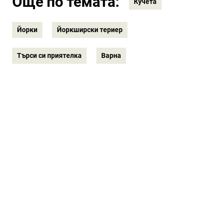
Още по темата:
Кучета
Йорки
Йоркширски териер
Търси си приятелка
Варна