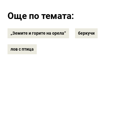
Още по темата:
„Земите и горите на орела“
беркучи
лов с птица