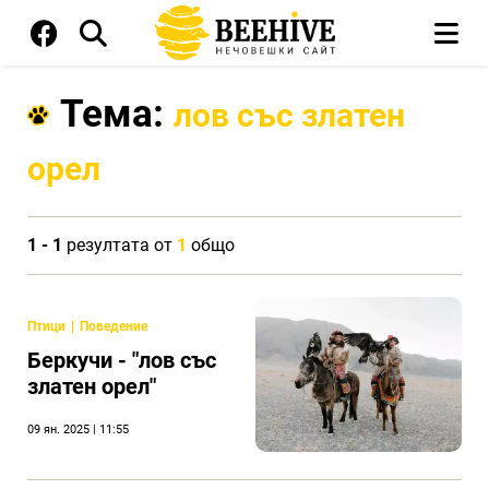
Тема:
лов със златен
орел
1 - 1
резултата от
1
общо
Птици
Поведение
Беркучи - "лов със
златен орел"
09 ян. 2025 | 11:55