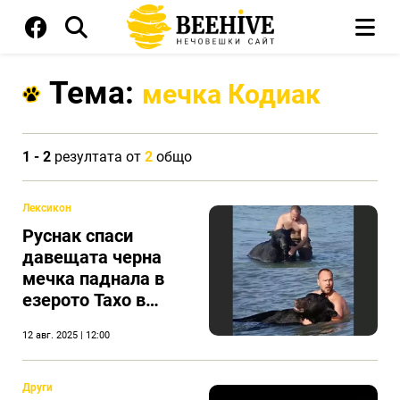
Тема:
мечка Кодиак
1 - 2
резултата от
2
общо
Лексикон
Руснак спаси
давещата черна
мечка паднала в
езерото Тахо в
Невада
12 авг. 2025 | 12:00
Други