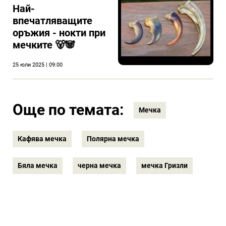
Най-
впечатляващите
оръжия - нокти при
мечките 🐻🐼
25 юли 2025 | 09:00
Още по темата:
Мечка
Кафява мечка
Полярна мечка
Бяла мечка
черна мечка
мечка Гризли