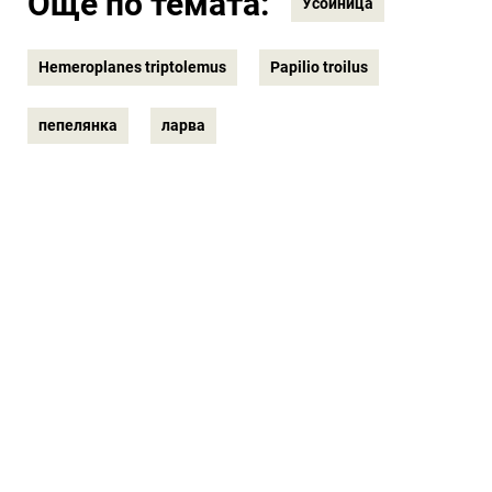
Още по темата:
Усойница
Hemeroplanes triptolemus
Papilio troilus
пепелянка
ларва