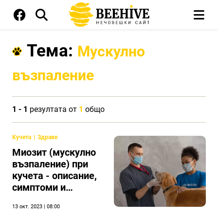
Тема:
Мускулно
възпаление
1 - 1
резултата от
1
общо
Кучета
Здраве
Миозит (мускулно
възпаление) при
кучета - описание,
симптоми и
лечение
13 окт. 2023 | 08:00