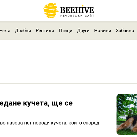
учета
Дребни
Рептили
Птици
Други
Новини
Забавно
ледане кучета, ще се
во назова пет породи кучета, които според