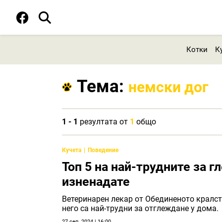
Котки
К
Тема:
немски дог
1 - 1
резултата от
1
общо
Кучета
Поведение
Топ 5 на най-трудните за г
изненадате
Ветеринарен лекар от Обединеното кралст
него са най-трудни за отглеждане у дома.
27 сеп. 2024 | 16:00