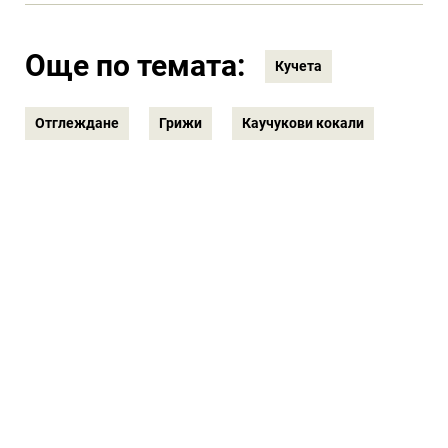
Още по темата:
Кучета
Отглеждане
Грижи
Каучукови кокали