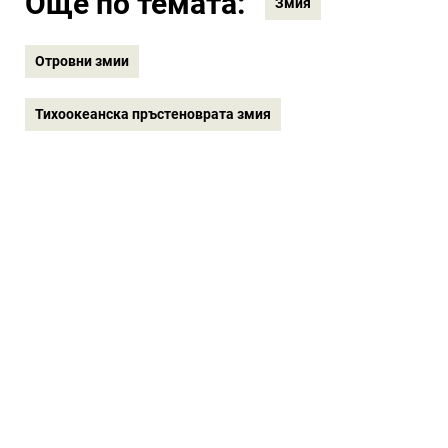
Още по темата:
Змия
Отровни змии
Тихоокеанска пръстеноврата змия