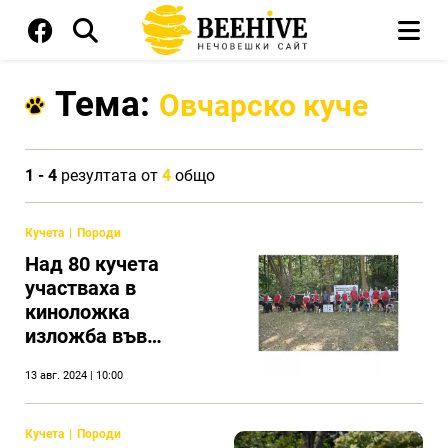
Тема:
Овчарско куче
1 - 4
резултата от
4
общо
Кучета
Породи
Над 80 кучета
участваха в
киноложка
изложба във
Вършец
13 авг. 2024 | 10:00
Кучета
Породи