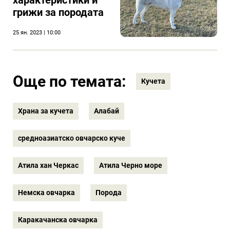
характеристики и
грижи за породата
25 ян. 2023 | 10:00
Още по темата:
Кучета
Храна за кучета
Алабай
средноазиатско овчарско куче
Атила хан Черкас
Атила Черно море
Немска овчарка
Порода
Каракачанска овчарка