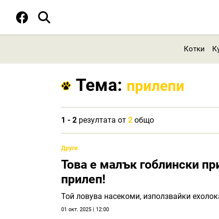
Котки
К
Тема:
прилепи
1 - 2
резултата от
2
общо
Други
Това е малък гоблински пр
прилеп!
Той ловува насекоми, използвайки ехолок
01 окт. 2025 | 12:00