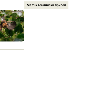
Малък гоблински прилеп