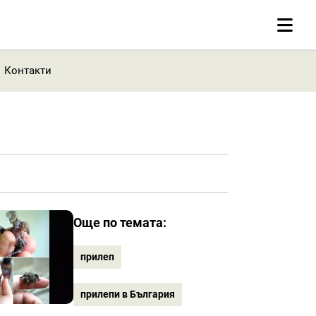
Контакти
Още по темата:
прилеп
прилепи в България