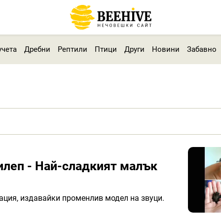
учета
Дребни
Рептили
Птици
Други
Новини
Забавно
илеп - Най-сладкият малък
ация, издавайки променлив модел на звуци.