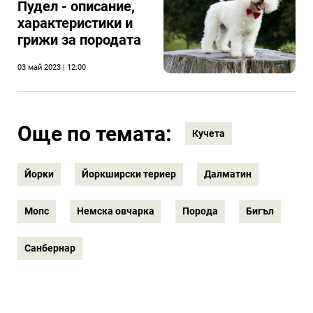
Пудел - описание,
характеристики и
грижи за породата
03 май 2023 | 12:00
Още по темата:
Кучета
Йорки
Йоркширски териер
Далматин
Мопс
Немска овчарка
Порода
Бигъл
Санбернар