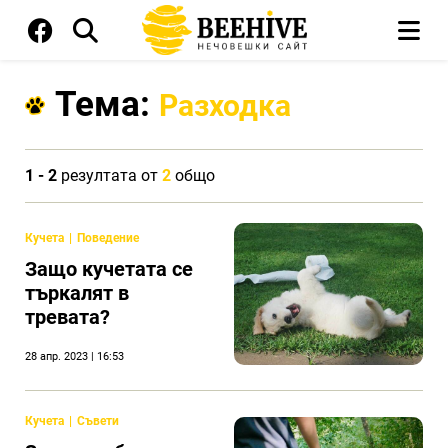
Тема:
Разходка
1 - 2
резултата от
2
общо
Кучета
Поведение
Защо кучетата се
търкалят в
тревата?
28 апр. 2023 | 16:53
Кучета
Съвети