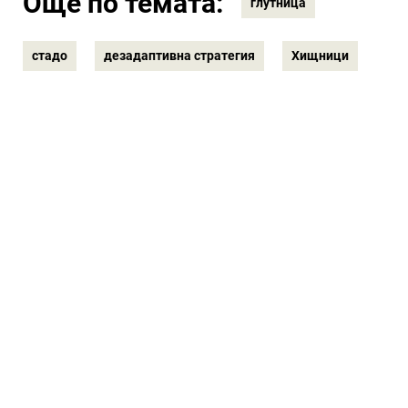
Още по темата:
глутница
стадо
дезадаптивна стратегия
Хищници