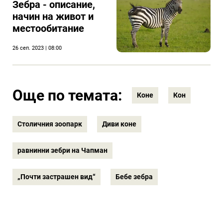
Зебра - oписание,
начин на живот и
местообитание
26 сеп. 2023 | 08:00
Още по темата:
Коне
Кон
Столичния зоопарк
Диви коне
равнинни зебри на Чапман
„Почти застрашен вид“
Бебе зебра