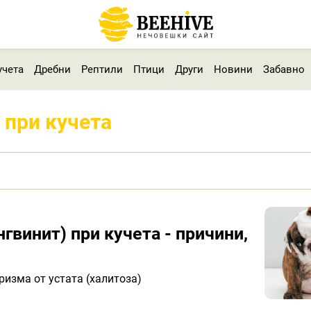
учета
Дребни
Рептили
Птици
Други
Новини
Забавно
 при кучета
гвинит) при кучета - причини,
ризма от устата (халитоза)