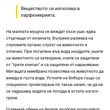
Веществото се използва в
парфюмерията.
На малката муцуна се виждат къси уши, едва
стърчащи от козината. Въпреки размера на
слуховите органи, слухът на животното е
отличен. При потапяне във вода ноздрите, ушите
на животното са затворени, очите са защитени
от "трети клепач" и са защитени от нараняване.
Мигащата мембрана позволява на животното да
вижда в гъста вода. Устните на бобъра също са
специално проектирани по такъв начин, че да не
се задушава, водата не попада в устата, когато
гризе.
Големите обеми на белите дробове позволяват