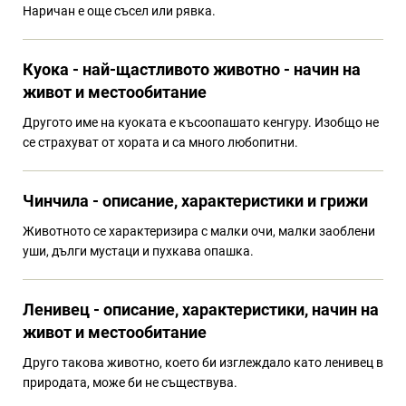
Наричан е още съсел или рявка.
Куока - най-щастливото животно - начин на
живот и местообитание
Другото име на куоката е късоопашато кенгуру. Изобщо не
се страхуват от хората и са много любопитни.
Чинчила - описание, характеристики и грижи
Животното се характеризира с малки очи, малки заоблени
уши, дълги мустаци и пухкава опашка.
Ленивец - описание, характеристики, начин на
живот и местообитание
Друго такова животно, което би изглеждало като ленивец в
природата, може би не съществува.