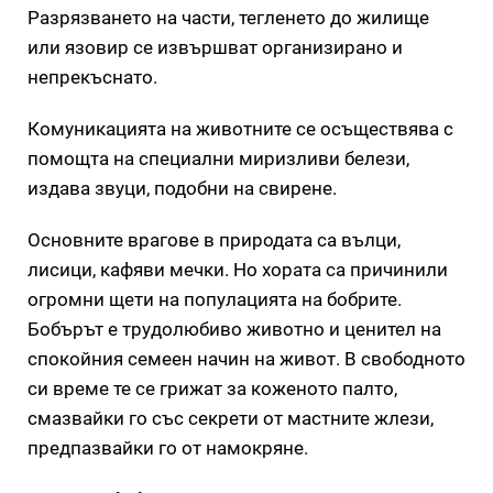
Разрязването на части, тегленето до жилище
или язовир се извършват организирано и
непрекъснато.
Комуникацията на животните се осъществява с
помощта на специални миризливи белези,
издава звуци, подобни на свирене.
Основните врагове в природата са вълци,
лисици, кафяви мечки. Но хората са причинили
огромни щети на популацията на бобрите.
Бобърът е трудолюбиво животно и ценител на
спокойния семеен начин на живот. В свободното
си време те се грижат за коженото палто,
смазвайки го със секрети от мастните жлези,
предпазвайки го от намокряне.