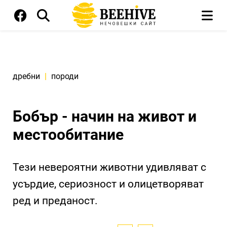
дребни
|
породи
Бобър - начин на живот и
местообитание
Тези невероятни животни удивляват с
усърдие, сериозност и олицетворяват
ред и преданост.