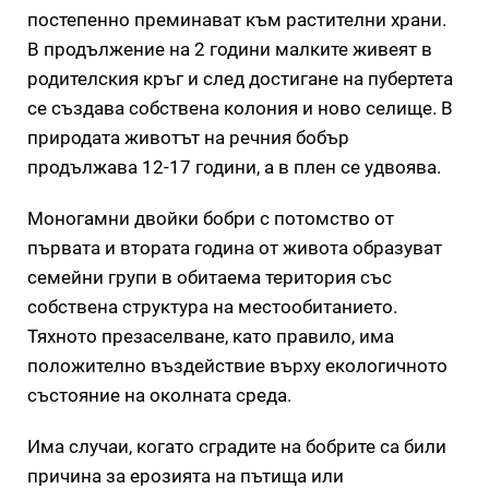
постепенно преминават към растителни храни.
В продължение на 2 години малките живеят в
родителския кръг и след достигане на пубертета
се създава собствена колония и ново селище. В
природата животът на речния бобър
продължава 12-17 години, а в плен се удвоява.
Моногамни двойки бобри с потомство от
първата и втората година от живота образуват
семейни групи в обитаема територия със
собствена структура на местообитанието.
Тяхното презаселване, като правило, има
положително въздействие върху екологичното
състояние на околната среда.
Има случаи, когато сградите на бобрите са били
причина за ерозията на пътища или