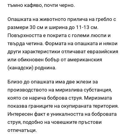
тъмно кафяво, почти черно.
Опашката на животното прилича на гребло с
размери 30 см и ширина до 11-13 см.
Повърхността е покрита с големи люспи и
твърда четина. Формата на опашката и някои
други характеристики отличават евразийския
или обикновен бобър от американския
(канадски) роднина.
Близо до опашката има две жлези за
производството на миризлива субстанция,
която се нарича боброва струя. Миризмата
показва границите на окупираната територия.
Интересен факт е уникалността на бобровата
струя, подобно на човешките пръстови
отпечатъци.