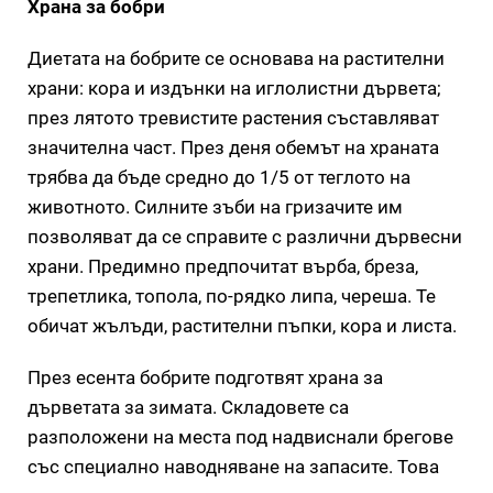
Храна за бобри
Диетата на бобрите се основава на растителни
храни: кора и издънки на иглолистни дървета;
през лятото тревистите растения съставляват
значителна част. През деня обемът на храната
трябва да бъде средно до 1/5 от теглото на
животното. Силните зъби на гризачите им
позволяват да се справите с различни дървесни
храни. Предимно предпочитат върба, бреза,
трепетлика, топола, по-рядко липа, череша. Те
обичат жълъди, растителни пъпки, кора и листа.
През есента бобрите подготвят храна за
дърветата за зимата. Складовете са
разположени на места под надвиснали брегове
със специално наводняване на запасите. Това