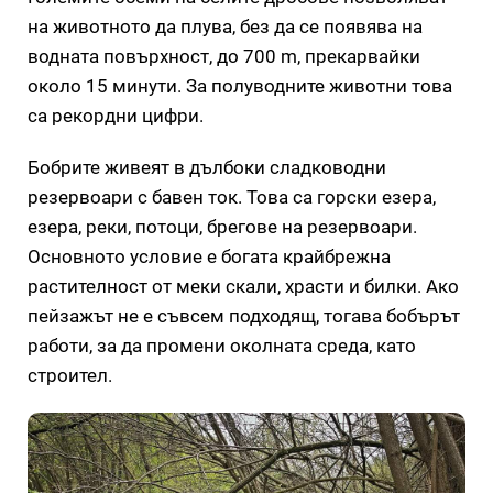
на животното да плува, без да се появява на
водната повърхност, до 700 m, прекарвайки
около 15 минути. За полуводните животни това
са рекордни цифри.
Бобрите живеят в дълбоки сладководни
резервоари с бавен ток. Това са горски езера,
езера, реки, потоци, брегове на резервоари.
Основното условие е богата крайбрежна
растителност от меки скали, храсти и билки. Ако
пейзажът не е съвсем подходящ, тогава бобърът
работи, за да промени околната среда, като
строител.