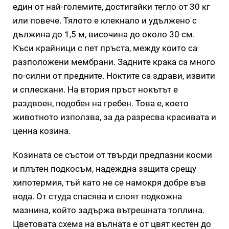
един от най-големите, достигайки тегло от 30 кг
или повече. Тялото е клекнало и удължено с
дължина до 1,5 м, височина до около 30 см.
Къси крайници с пет пръста, между които са
разположени мембрани. Задните крака са много
по-силни от предните. Ноктите са здрави, извити
и сплескани. На втория пръст нокътът е
раздвоен, подобен на гребен. Това е, което
животното използва, за да разресва красивата и
ценна козина.
Козината се състои от твърди предпазни косми
и плътен подкосъм, надеждна защита срещу
хипотермия, тъй като не се намокря добре във
вода. От студа спасява и слоят подкожна
мазнина, който задържа вътрешната топлина.
Цветовата схема на вълната е от цвят кестен до