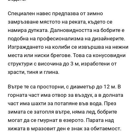
Специален навес предпазва от зимно
замръзване мястото на реката, където се
намира дупката. Далновидността на бобрите е
подобна на професионализма на дизайнерите.
Изграждането на колиби се извършва на нежни
места или ниски брегове. Това са конусовидни
структури с височина до 3 м, изработени от
храсти, тиня и глина.
Вътре те са просторни, с диаметър до 12 м. В
горната част има отвор за въздух, а в долната
част има шахти за потапяне във вода. През
зимата се затопля вътре, няма лед, бобрите
могат да се гмурнат в езерото. Парата над
хижата в мразовит ден е знак за обитаемост.