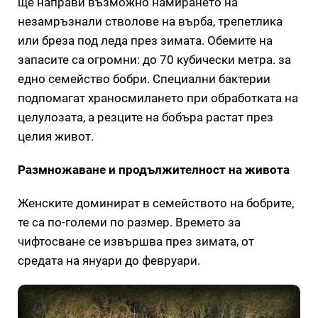
ще направи възможно намирането на
незамръзнали стволове на върба, трепетлика
или бреза под леда през зимата. Обемите на
запасите са огромни: до 70 кубически метра. за
едно семейство бобри. Специални бактерии
подпомагат храносмилането при обработката на
целулозата, а резците на бобъра растат през
целия живот.
Размножаване и продължителност на живота
Женските доминират в семейството на бобрите,
те са по-големи по размер. Времето за
чифтосване се извършва през зимата, от
средата на януари до февруари.