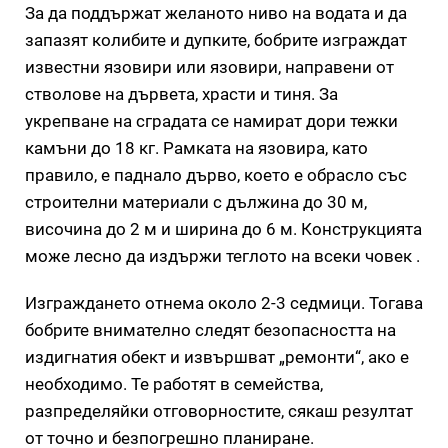
За да поддържат желаното ниво на водата и да
запазят колибите и дупките, бобрите изграждат
известни язовири или язовири, направени от
стволове на дървета, храсти и тиня. За
укрепване на сградата се намират дори тежки
камъни до 18 кг. Рамката на язовира, като
правило, е паднало дърво, което е обрасло със
строителни материали с дължина до 30 м,
височина до 2 м и ширина до 6 м. Конструкцията
може лесно да издържи теглото на всеки човек .
Изграждането отнема около 2-3 седмици. Тогава
бобрите внимателно следят безопасността на
издигнатия обект и извършват „ремонти“, ако е
необходимо. Те работят в семейства,
разпределяйки отговорностите, сякаш резултат
от точно и безпогрешно планиране.