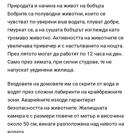
Природата и начина на живот на бобъра
Бобрите са полуводни животни, които се
чувстват по-уверени във водата, плуват добре,
гмуркат се, а на сушата бобърът изглежда като
тромаво животно. Активността на животните се
увеличава привечер и с настъпването на нощта.
През лятото могат да работят по 12 часа на ден.
Само през зимата, при силни студове, те не
напускат уединени жилища.
Входовете на домовете им са скрити от вода и
водят през сложни лабиринти на крайбрежните
зони. Аварийните изходи гарантират
безопасността на животните. Жилищната
камера е с размери повече от метър и височина
около 50 см, винаги разположена над нивото на
водата.