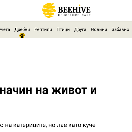
учета
Дребни
Рептили
Птици
Други
Новини
Забавно
 начин на живот и
 на катериците, но лае като куче