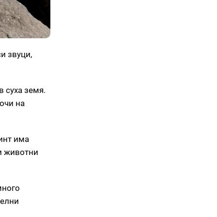
и звуци,
в суха земя.
очи на
инт има
ви животни
много
делни