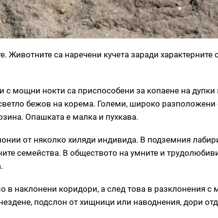
. Животните са наречени кучета заради характерните с
и с мощни нокти са приспособени за копаене на дупки 
 светло бежов на корема. Големи, широко разположени 
козина. Опашката е малка и пухкава.
лонии от няколко хиляди индивида. В подземния лабир
лните семейства. В обществото на умните и трудолюби
.
о в наклонени коридори, а след това в разклонения с 
нездене, подслон от хищници или наводнения, дори от