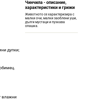
Чинчила - описание,
характеристики и грижи
Животното се характеризира с
малки очи, малки заоблени уши,
дълги мустаци и пухкава
опашка.
мни дупки;
юбимец.
ат влажни