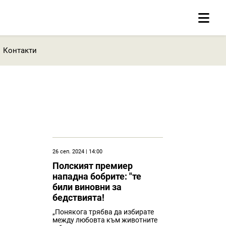
Контакти
26 сеп. 2024 | 14:00
Полският премиер
нападна бобрите: "те
били виновни за
бедствията!
„Понякога трябва да избирате
между любовта към животните