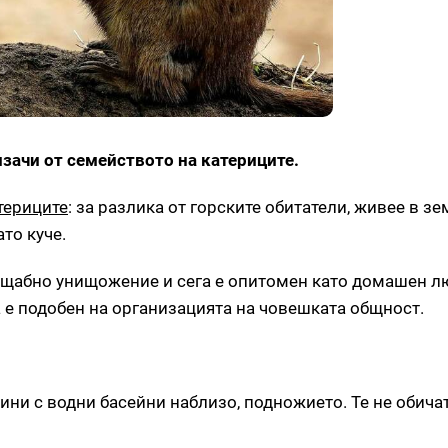
изачи от семейството на катериците.
териците
: за разлика от горските обитатели, живее в зе
то куче.
ащабно унищожение и сега е опитомен като домашен л
 е подобен на организацията на човешката общност.
нини с водни басейни наблизо, подножието. Те не обич