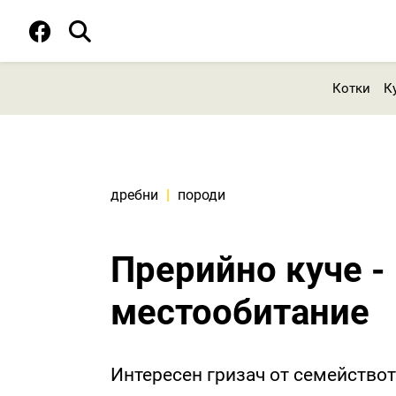
Котки
К
дребни
|
породи
Прерийно куче -
местообитание
Интересен гризач от семейството