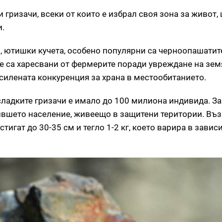
 гризачи, всеки от които е избрал своя зона за живот, 
и.
, ютишки кучета, особено популярни са черноопашатит
не са харесвани от фермерите поради увреждане на зем
силената конкуренция за храна в местообитанието.
ладките гризачи е имало до 100 милиона индивида. З
бившето население, живеещо в защитени територии. Въ
тигат до 30-35 см и тегло 1-2 кг, което варира в завис