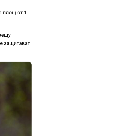
а площ от 1
рещу
се защитават