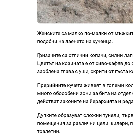
Женските са малко по-малки от мъжките
подобни на лаенето на кученца.
Гризачите са отлични копачи, силни лап
Цветът на козината е от сиво-кафяв до
заоблена глава с уши, скрити от гъста 
Прерийните кучета живеят в големи ко
много обособени зони за бита на отде
действат законите на йерархията и реда
Дупките образуват сложни тунели, първ
помещения за различни цели: килери, г
тоалетни.