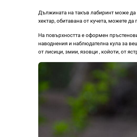
Дължината на такъв лабиринт може да 
хектар, обитавана от кучета, можете да
На повърхността е оформен пръстенови
наводнения и наблюдателна кула за вещ
от лисици, змии, язовци , койоти, от яс