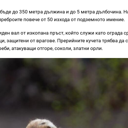
бъде до 350 метра дължина и до 5 метра дълбочина. Н
 преброите повече от 50 изхода от подземното имение.
ден вал от изкопана пръст, който служи като ограда с
и, защитени от врагове. Прерийните кучета трябва да 
треби, атакуващи отгоре, соколи, златни орли.