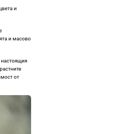
цвета и
е
ята и масово
а настоящия
зрастните
имост от