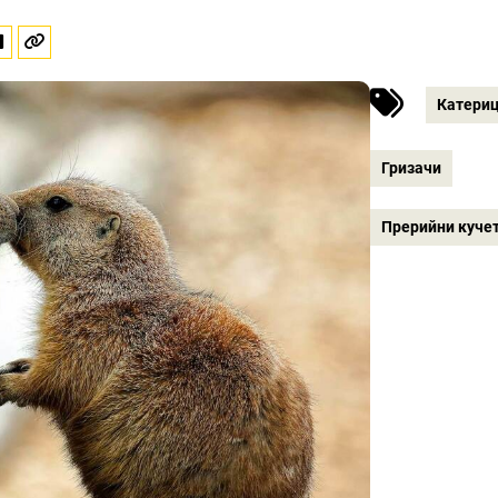
Катери
Гризачи
Прерийни куче