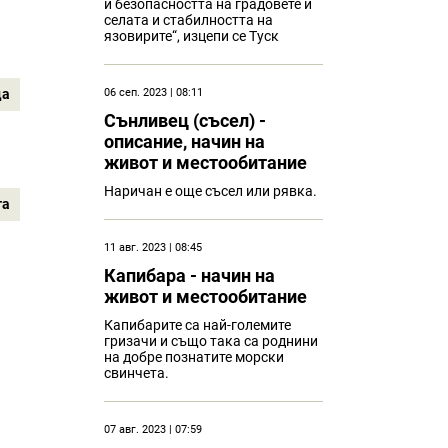
и безопасността на градовете и
селата и стабилността на
язовирите“, изцепи се Туск
ца
06 сеп. 2023 | 08:11
Сънливец (съсел) -
описание, начин на
живот и местообитание
Наричан е още съсел или рявка.
та
11 авг. 2023 | 08:45
Капибарa - начин на
живот и местообитание
Капибарите са най-големите
гризачи и също така са роднини
на добре познатите морски
свинчета.
07 авг. 2023 | 07:59