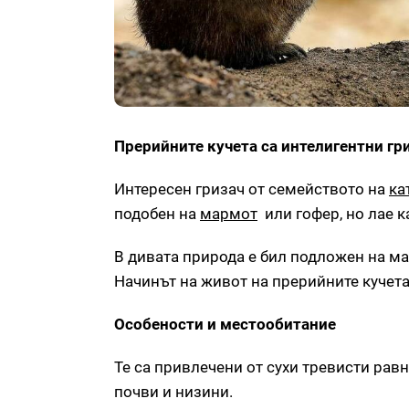
Прерийните кучета са интелигентни гр
Интересен гризач от семейството на
ка
подобен на
мармот
или гофер, но лае ка
В дивата природа е бил подложен на м
Начинът на живот на прерийните кучета
Особености и местообитание
Те са привлечени от сухи тревисти рав
почви и низини.