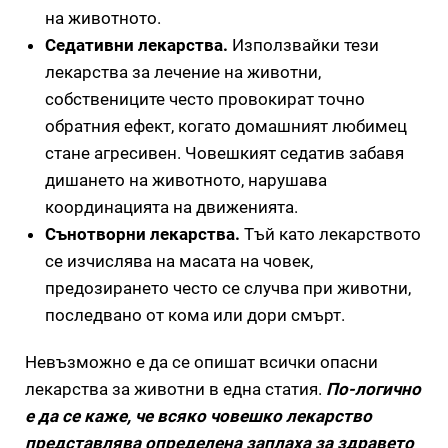
на животното.
Седативни лекарства.
Използвайки тези
лекарства за лечение на животни,
собствениците често провокират точно
обратния ефект, когато домашният любимец
стане агресивен. Човешкият седатив забавя
дишането на животното, нарушава
координацията на движенията.
Сънотворни лекарства.
Тъй като лекарството
се изчислява на масата на човек,
предозирането често се случва при животни,
последвано от кома или дори смърт.
Невъзможно е да се опишат всички опасни
лекарства за животни в една статия.
По-логично
е да се каже, че всяко човешко лекарство
представлява определена заплаха за здравето