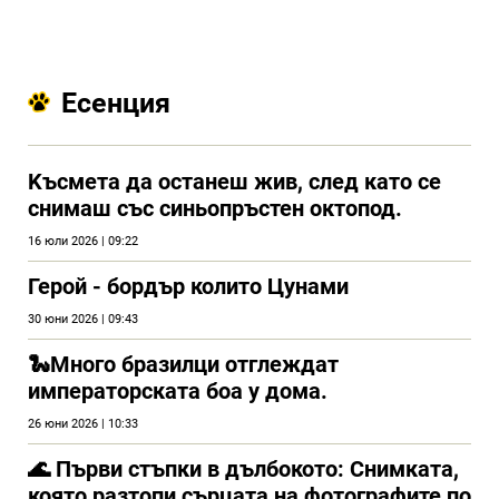
Есенция
Kъсмета да останеш жив, след като се
снимаш със синьопръстен октопод.
16 юли 2026 | 09:22
Герой - бордър колито Цунами
30 юни 2026 | 09:43
🐍Много бразилци отглеждат
императорската боа у дома.
26 юни 2026 | 10:33
🌊 Първи стъпки в дълбокото: Снимката,
която разтопи сърцата на фотографите по