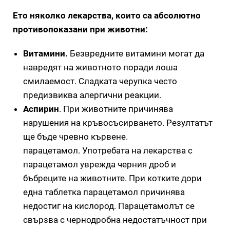
Ето няколко лекарства, които са абсолютно
противопоказани при животни:
Витамини.
Безвредните витамини могат да
навредят на животното поради лоша
смилаемост. Сладката черупка често
предизвиква алергични реакции.
Аспирин
. При животните причинява
нарушения на кръвосъсирването. Резултатът
ще бъде чревно кървене.
парацетамол. Употребата на лекарства с
парацетамол уврежда черния дроб и
бъбреците на животните. При котките дори
една таблетка парацетамол причинява
недостиг на кислород. Парацетамолът се
свързва с чернодробна недостатъчност при