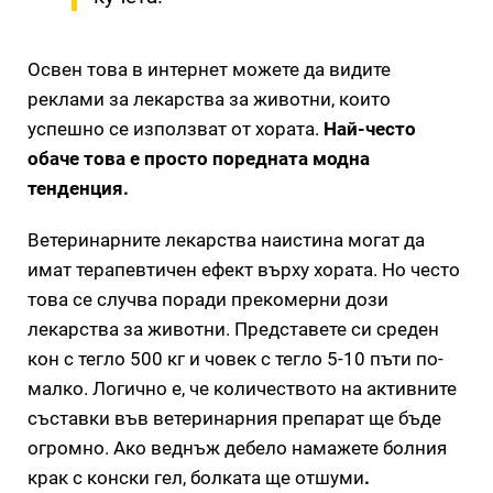
Освен това в интернет можете да видите
реклами за лекарства за животни, които
успешно се използват от хората.
Най-често
обаче това е просто поредната модна
тенденция.
Ветеринарните лекарства наистина могат да
имат терапевтичен ефект върху хората. Но често
това се случва поради прекомерни дози
лекарства за животни. Представете си среден
кон с тегло 500 кг и човек с тегло 5-10 пъти по-
малко. Логично е, че количеството на активните
съставки във ветеринарния препарат ще бъде
огромно. Ако веднъж дебело намажете болния
крак с конски гел, болката ще отшуми
.