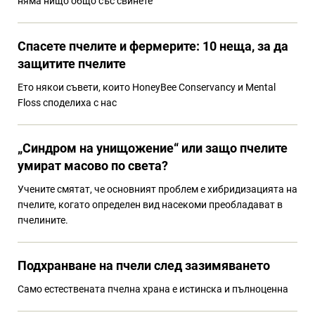
няма нищо общо със свинете
Спасете пчелите и фермерите: 10 неща, за да
защитите пчелите
Ето някои съвети, които HoneyBee Conservancy и Mental
Floss споделиха с нас
„Синдром на унищожение“ или защо пчелите
умират масово по света?
Учените смятат, че основният проблем е хибридизацията на
пчелите, когато определен вид насекоми преобладават в
пчелините.
Подхранване на пчели след зазимяването
Само естествената пчелна храна е истинска и пълноценна