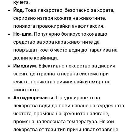
кучета.
Йод.
Това лекарство, безопасно за хората,
сериозно изгаря кожата на животните,
понякога провокирайки анафилаксия.
Но-шпа
. Популярно болкоуспокояващо
средство за хора кара животните да
повръщат, което често води до парализа на
долните крайници.
Имодиум.
Ефективно лекарство за диария
засяга централната нервна система при
кучета, понякога причинявайки смърт на
животното.
Антидепресанти.
Предозирането на
лекарства води до повишаване на сърдечната
честота, промяна на кръвното налягане,
промяна на телесната температура. Някои
лекарства от този тип причиняват отравяне