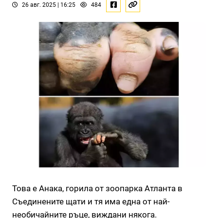
26 авг. 2025 | 16:25
484
Това е Анака, горила от зоопарка Атланта в
Съединените щати и тя има една от най-
необичайните ръце, виждани някога.