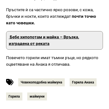
Пръстите ѝ са частично ярко розови, с кожа,
бръчки и нокти, които изглеждат
почти точно
като човешки.
Бебе хипопотам и майка – Връзка,
изградена от реката
Повечето горили имат тъмни ръце, но рядкото
оцветяване на Анака я отличава.
Човекоподобна маймуна
Горила Анака
Горила
маймуни