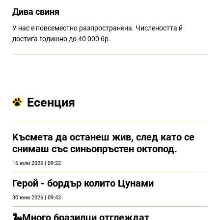
Дива свиня
У нас е повсеместно разпространена. Числеността й
достига годишно до 40 000 бр.
Есенция
Kъсмета да останеш жив, след като се
снимаш със синьопръстен октопод.
16 юли 2026 | 09:22
Герой - бордър колито Цунами
30 юни 2026 | 09:43
🐍Много бразилци отглеждат