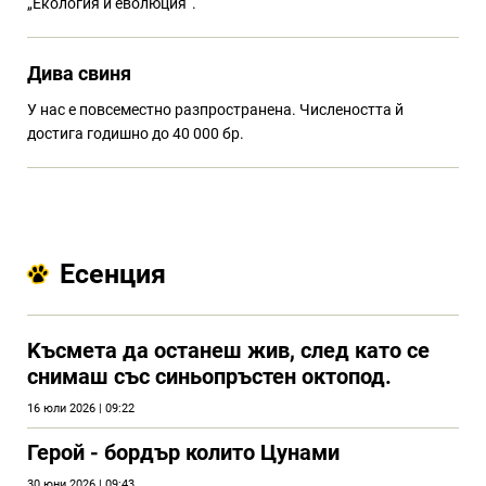
„Екология и еволюция“.
Дива свиня
У нас е повсеместно разпространена. Числеността й
достига годишно до 40 000 бр.
Есенция
Kъсмета да останеш жив, след като се
снимаш със синьопръстен октопод.
16 юли 2026 | 09:22
Герой - бордър колито Цунами
30 юни 2026 | 09:43