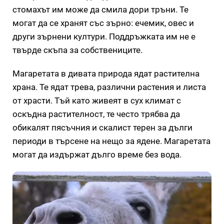
стомахът им може да смила дори тръни. Те
могат да се хранят със зърно: ечемик, овес и
други зърнени култури. Поддръжката им не е
твърде скъпа за собствениците.
Магаретата в дивата природа ядат растителна
храна. Те ядат трева, различни растения и листа
от храсти. Тъй като живеят в сух климат с
оскъдна растителност, те често трябва да
обикалят пясъчния и скалист терен за дълги
периоди в търсене на нещо за ядене. Магаретата
могат да издържат дълго време без вода.