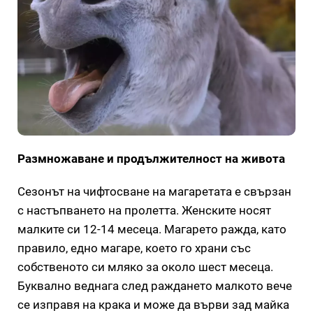
Размножаване и продължителност на живота
Сезонът на чифтосване на магаретата е свързан
с настъпването на пролетта. Женските носят
малките си 12-14 месеца. Магарето ражда, като
правило, едно магаре, което го храни със
собственото си мляко за около шест месеца.
Буквално веднага след раждането малкото вече
се изправя на крака и може да върви зад майка