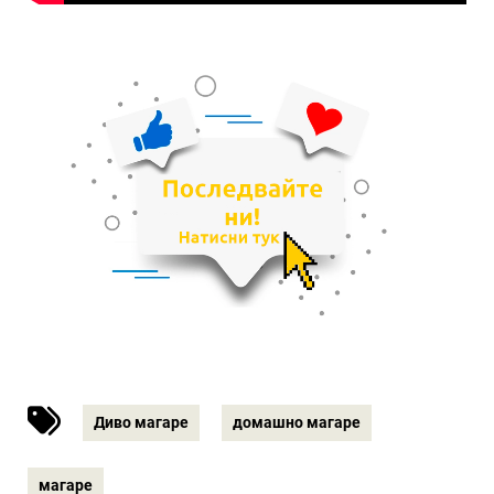
Диво магаре
домашно магаре
магаре