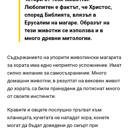
Любопитен е фактът, че Христос,
според Библията, влязъл в
Ерусалим на магаре. Образът на
тези животни се използва и в
много древни митологии.
Съдържанието на упорити животински магарета
за хората има едно неприятно усложнение. Имат
силно желание за самосъхранение. Много
домашни животни, в резултат на вековен живот
до хората, са били принудени да потиснат много
от своите инстинкти.
Кравите и овцете послушно тръгват към
кланицата, кучетата не нападат хора, конете
могат да бъдат доведени до смърт при