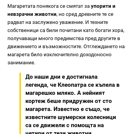
Магаретата понякога се смятат за
упорити и
невзрачни животни
, но сред древните те се
радват на заслужено уважение. И техните
собственици са били почитани като богати хора,
получаващи много предимства пред другите в
движението и възможностите. Отглеждането на
магарета било изключително доходоносно
занимание.
До наши дни е достигнала
легенда, че Клеопатра се къпела в
магарешко мляко. А нейният
кортеж беше придружен от сто
магарета. Известно е също, че
известните шумерски колесници
са се движели с помощта на
четири от тези животни.