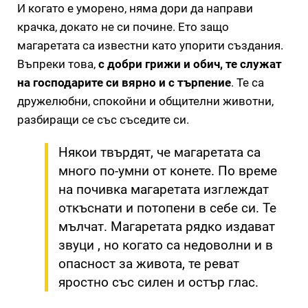
И когато е уморено, няма дори да направи
крачка, докато не си почине. Ето защо
магаретата са известни като упорити създания.
Въпреки това,
с добри грижи и обич, те служат
на господарите си вярно и с търпение
. Те са
дружелюбни, спокойни и общителни животни,
разбиращи се със съседите си.
Някои твърдят, че магаретата са
много по-умни от конете. По време
на почивка магаретата изглеждат
откъснати и потопени в себе си. Те
мълчат. Магаретата рядко издават
звуци , но когато са недоволни и в
опасност за живота, те реват
яростно със силен и остър глас.