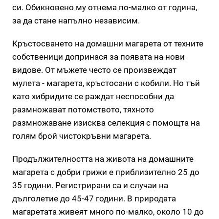
си. Обикновено му отнема по-малко от година,
за да стане напълно независим.
Кръстосването на домашни магарета от техните
собственици допринася за появата на нови
видове. От мъжете често се произвеждат
мулета - магарета, кръстосани с кобили. Но тъй
като хибридите се раждат неспособни да
размножават потомството, тяхното
размножаване изисква селекция с помощта на
голям брой чистокръвни магарета.
Продължителността на живота на домашните
магарета с добри грижи е приблизително 25 до
35 години. Регистрирани са и случаи на
дълголетие до 45-47 години. В природата
магаретата живеят много по-малко, около 10 до