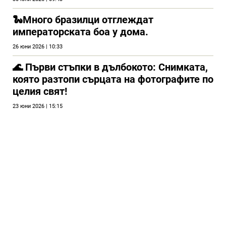
🐍Много бразилци отглеждат
императорската боа у дома.
26 юни 2026 | 10:33
🌊 Първи стъпки в дълбокото: Снимката,
която разтопи сърцата на фотографите по
целия свят!
23 юни 2026 | 15:15