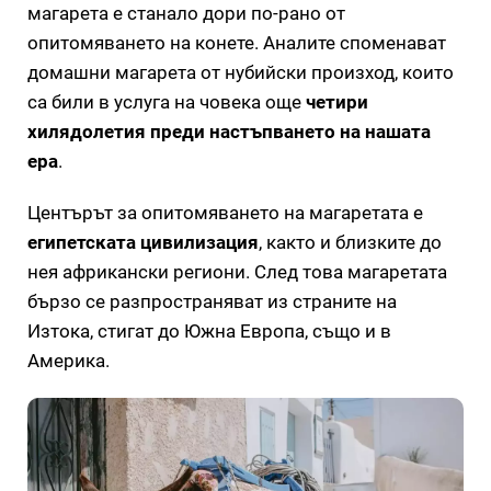
магарета е станало дори по-рано от
опитомяването на конете. Аналите споменават
домашни магарета от нубийски произход, които
са били в услуга на човека още
четири
хилядолетия преди настъпването на нашата
ера
.
Центърът за опитомяването на магаретата е
египетската цивилизация
, както и близките до
нея африкански региони. След това магаретата
бързо се разпространяват из страните на
Изтока, стигат до Южна Европа, също и в
Америка.