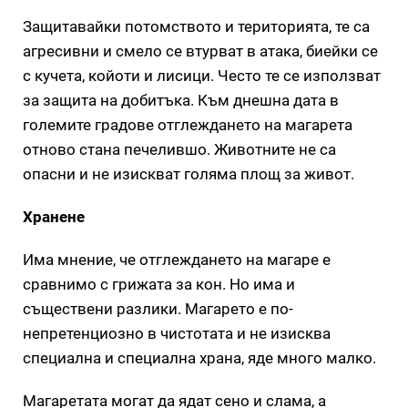
Защитавайки потомството и територията, те са
агресивни и смело се втурват в атака, биейки се
с кучета, койоти и лисици. Често те се използват
за защита на добитъка. Към днешна дата в
големите градове отглеждането на магарета
отново стана печелившо. Животните не са
опасни и не изискват голяма площ за живот.
Хранене
Има мнение, че отглеждането на магаре е
сравнимо с грижата за кон. Но има и
съществени разлики. Магарето е по-
непретенциозно в чистотата и не изисква
специална и специална храна, яде много малко.
Магаретата могат да ядат сено и слама, а