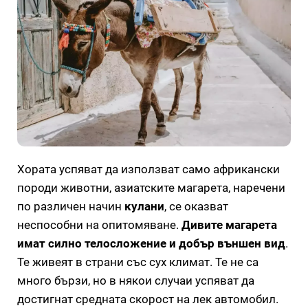
Хората успяват да използват само африкански
породи животни, азиатските магарета, наречени
по различен начин
кулани
, се оказват
неспособни на опитомяване.
Дивите магарета
имат силно телосложение и добър външен вид
.
Те живеят в страни със сух климат. Те не са
много бързи, но в някои случаи успяват да
достигнат средната скорост на лек автомобил.