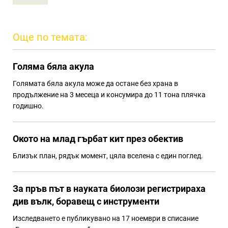
Още по темата:
Голяма бяла акула
Голямата бяла акула може да остане без храна в
продължение на 3 месеца и консумира до 11 тона плячка
годишно.
Окото на млад гърбат кит през обектив
Близък план, рядък момент, цяла вселена с един поглед.
За пръв път в науката биолози регистрираха
див вълк, боравещ с инструменти
Изследването е публикувано на 17 ноември в списание