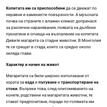
Копитата им са приспособени
да се движат по
неравни и каменисти повърхности. А мръсната
почва на страните с влажен климат допринася
за различни наранявания, появата на дълбоки
пукнатини и огнища на възпаление на копитата.
Дивите магарета са стадни животни. В Монголия
те се срещат в стада, които са средно около
хиляда глави.
Характер и начин на живот
Магаретата са били широко използвани от
хората за
езда
и
пътуване
и
транспортиране на
стоки
. Въпреки това, след опитомяването на
конете, родствени на магаретата животни, те
стават предпочитани, поради по-голямата им