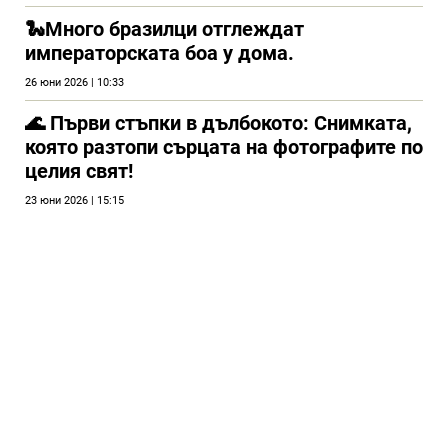
🐍Много бразилци отглеждат
императорската боа у дома.
26 юни 2026 | 10:33
🌊 Първи стъпки в дълбокото: Снимката,
която разтопи сърцата на фотографите по
целия свят!
23 юни 2026 | 15:15