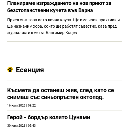
Планираме изграждането на нов приют за
безстопанствени кучета във Варна
Приел съм това като лична кауза. Ще има нови практики и
ще назначим хора, които ще работят съвестно, каза пред
журналисти кметът Благомир Коцев
Есенция
Kъсмета да останеш жив, след като се
снимаш със синьопръстен октопод.
16 юли 2026 | 09:22
Герой - бордър колито Цунами
30 юни 2026 | 09:43