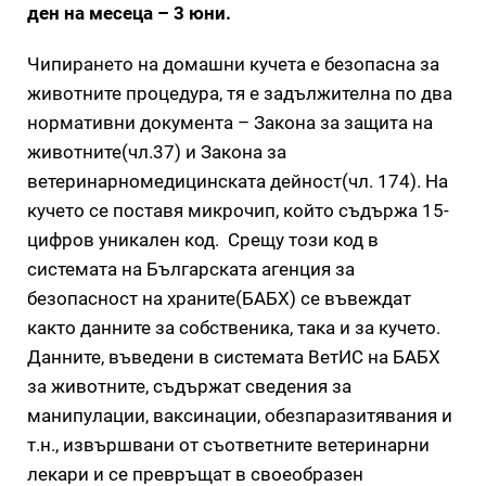
ден на месеца – 3 юни.
Чипирането на домашни кучета е безопасна за
животните процедура, тя е задължителна по два
нормативни документа – Закона за защита на
животните(чл.37) и Закона за
ветеринарномедицинската дейност(чл. 174). На
кучето се поставя микрочип, който съдържа 15-
цифров уникален код. Срещу този код в
системата на Българската агенция за
безопасност на храните(БАБХ) се въвеждат
както данните за собственика, така и за кучето.
Данните, въведени в системата ВетИС на БАБХ
за животните, съдържат сведения за
манипулации, ваксинации, обезпаразитявания и
т.н., извършвани от съответните ветеринарни
лекари и се превръщат в своеобразен