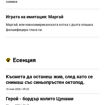
снимки
Играта на имитация: Маргай
Mаргай, или южноамериканската котка с дълга опашка
фалшифицира гласа си.
Есенция
Kъсмета да останеш жив, след като се
снимаш със синьопръстен октопод.
16 юли 2026 | 09:22
Герой - бордър колито Цунами