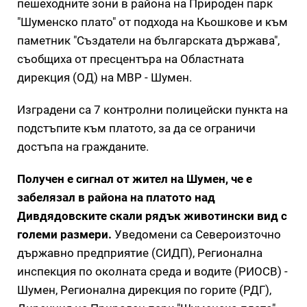
пешеходните зони в района на Природен парк
"Шуменско плато" от подхода на Кьошкове и към
паметник "Създатели на българската държава",
съобщиха от пресцентъра на Областната
дирекция (ОД) на МВР - Шумен.
Изградени са 7 контролни полицейски пункта на
подстъпите към платото, за да се ограничи
достъпа на гражданите.
Получен е сигнал от жител на Шумен, че е
забелязал в района на платото над
Дивдядовските скали рядък животински вид с
големи размери.
Уведомени са Североизточно
държавно предприятие (СИДП), Регионална
инспекция по околната среда и водите (РИОСВ) -
Шумен, Регионална дирекция по горите (РДГ),