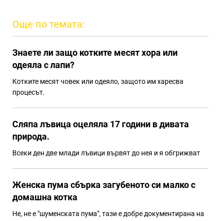
Още по темата:
Знаете ли защо котките месят хора или
одеяла с лапи?
Котките месят човек или одеяло, защото им харесва
процесът.
Сляпа лъвица оцеляла 17 години в дивата
природа.
Всеки ден две млади лъвици вървят до нея и я обгрижват
Женска пума сбърка загубеното си малко с
домашна котка
Не, не е "шуменската пума", тази е добре документирана на