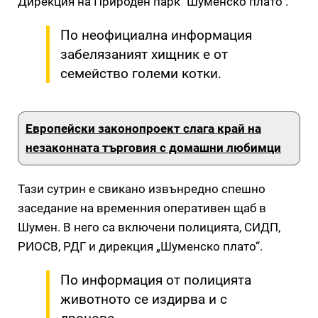
Дирекция на Природен парк "Шуменско плато".
По неофициална информация
забелязаният хищник е от
семейство големи котки.
Европейски законопроект слага край на
незаконната търговия с домашни любимци
Тази сутрин е свикано извънредно спешно
заседание на временния оперативен щаб в
Шумен. В него са включени полицията, СИДП,
РИОСВ, РДГ и дирекция „Шуменско плато“.
По информация от полицията
животното се издирва и с