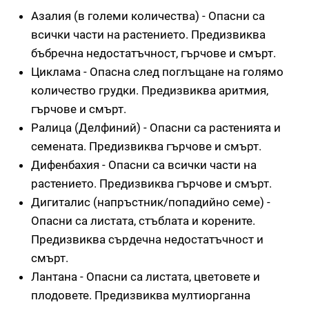
Азалия (в големи количества) - Опасни са
всички части на растението. Предизвиква
бъбречна недостатъчност, гърчове и смърт.
Циклама - Опасна след поглъщане на голямо
количество грудки. Предизвиква аритмия,
гърчове и смърт.
Ралица (Делфиний) - Опасни са растенията и
семената. Предизвиква гърчове и смърт.
Дифенбахия - Опасни са всички части на
растението. Предизвиква гърчове и смърт.
Дигиталис (напръстник/попадийно семе) -
Опасни са листата, стъблата и корените.
Предизвиква сърдечна недостатъчност и
смърт.
Лантана - Опасни са листата, цветовете и
плодовете. Предизвиква мултиорганна