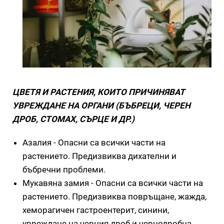
ЦВЕТЯ И РАСТЕНИЯ, КОИТО ПРИЧИНЯВАТ
УВРЕЖДАНЕ НА ОРГАНИ (БЪБРЕЦИ, ЧЕРЕН
ДРОБ, СТОМАХ, СЪРЦЕ И ДР.)
Азалия - Опасни са всички части на
растението. Предизвиква дихателни и
бъбречни проблеми.
Мукавяна замия - Опасни са всички части на
растението. Предизвиква повръщане, жажда,
хеморагичен гастроентерит, синини,
увреждане на черния дроб и чернодробна