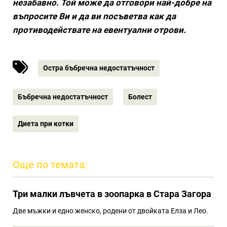
незабавно. Той може да отговори най-добре на
въпросите Ви и да ви посъветва как да
противодействате на евентуални отрови.
Остра бъбречна недостатъчност
Бъбречна недостатъчност
Болест
Диета при котки
Още по темата:
Три малки лъвчета в зоопарка в Стара Загора
Две мъжки и едно женско, родени от двойката Елза и Лео.