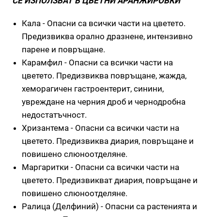
СЕ ИЗПОЛЗВАТ В ЦВЕТНИ АРАНЖИРОВКИ
Кала - Опасни са всички части на цветето.
Предизвиква орално дразнене, интензивно
парене и повръщане.
Карамфил - Опасни са всички части на
цветето. Предизвиква повръщане, жажда,
хеморагичен гастроентерит, синини,
увреждане на черния дроб и чернодробна
недостатъчност.
Хризантема - Опасни са всички части на
цветето. Предизвиква диария, повръщане и
повишено слюноотделяне.
Маргаритки - Опасни са всички части на
цветето. Предизвикват диария, повръщане и
повишено слюноотделяне.
Ралица (Делфиний) - Опасни са растенията и