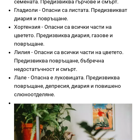
семената. Предизвиква гърчове и смърт.
Гладиоли - Опасни са листата. Предизвикват
диария и повръщане.
Хортензия - Опасни са всички части на
цветето. Предизвиква диария, газове и
повръщане.
Лилия - Опасни са всички части на цветето.
Предизвиква повръщане, бъбречна
недостатъчност и смърт.
Лале - Опасна е луковицата. Предизвиква
повръщане, депресия, диария и повишено
слюноотделяне.