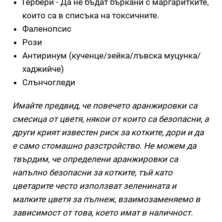
Гербери - Да не бъдат бъркани с маргаритките,
които са в списъка на токсичните.
Фаленопсис
Рози
Антиринум (кученце/зейка/лъвска муцунка/
хаджийче)
Слънчогледи
Имайте предвид, че повечето аранжировки са
смесица от цветя, някои от които са безопасни, а
други крият известен риск за котките, дори и да
е само стомашно разстройство. Не можем да
твърдим, че определени аранжировки са
напълно безопасни за котките, тъй като
цветарите често използват зеленината и
малките цветя за пълнеж, взаимозаменяемо в
зависимост от това, което имат в наличност.