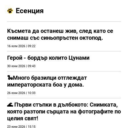
Есенция
Kъсмета да останеш жив, след като се
снимаш със синьопръстен октопод.
16 юли 2026 | 09:22
Герой - бордър колито Цунами
30 юни 2026 | 09:43
🐍Много бразилци отглеждат
императорската боа у дома.
26 юни 2026 | 10:33
🌊 Първи стъпки в дълбокото: Снимката,
която разтопи сърцата на фотографите по
целия свят!
23 юни 2026 | 15:15