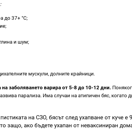
:
 до 37+ °C;
ие;
тлина и шум;
дихателните мускули, долните крайници.
на заболяването варира от 5-8 до 10-12 дни.
Поняког
звива парализа. Има случаи на атипичен бяс, когато д
тистиката на СЗО, бясът след ухапване от куче е 
Ето защо, ако бъдете ухапан от неваксиниран до