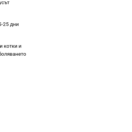
усът
5-25 дни
и котки и
аболяването