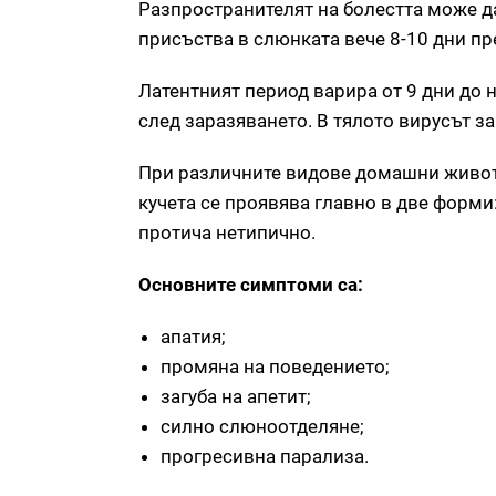
Разпространителят на болестта може да
присъства в слюнката вече 8-10 дни пр
Латентният период варира от 9 дни до 
след заразяването. В тялото вирусът з
При различните видове домашни животн
кучета се проявява главно в две форми
протича нетипично.
Основните симптоми са:
апатия;
промяна на поведението;
загуба на апетит;
силно слюноотделяне;
прогресивна парализа.