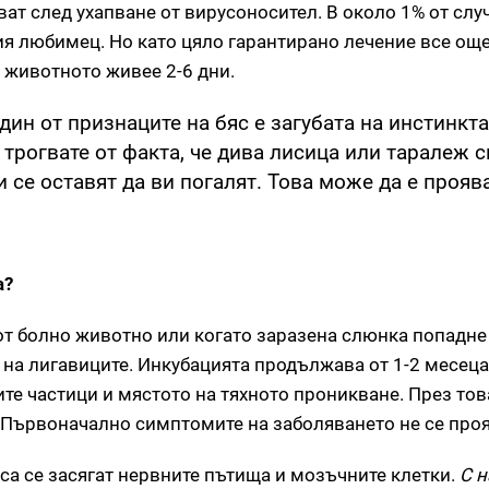
ат след ухапване от вирусоносител. В около 1% от слу
 любимец. Но като цяло гарантирано лечение все още
 животното живее 2-6 дни.
ин от признаците на бяс е загубата на инстинкта
 трогвате от факта, че дива лисица или таралеж 
се оставят да ви погалят. Това може да е проява
а?
 от болно животно или когато заразена слюнка попадне
на лигавиците. Инкубацията продължава от 1-2 месеца
ите частици и мястото на тяхното проникване. През то
 Първоначално симптомите на заболяването не се проя
са се засягат нервните пътища и мозъчните клетки.
С 