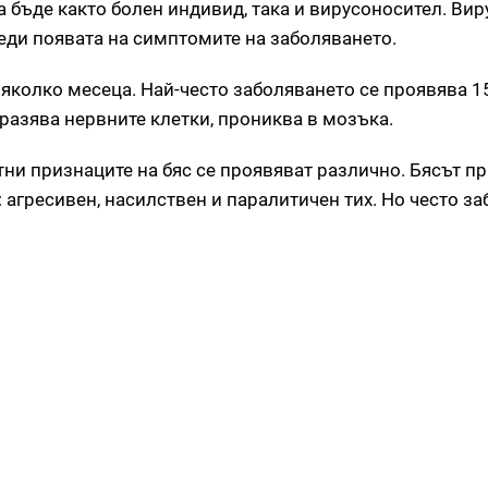
 бъде както болен индивид, така и вирусоносител. Вир
еди появата на симптомите на заболяването.
няколко месеца. Най-често заболяването се проявява 1
аразява нервните клетки, прониква в мозъка.
и признаците на бяс се проявяват различно. Бясът пр
: агресивен, насилствен и паралитичен тих. Но често з