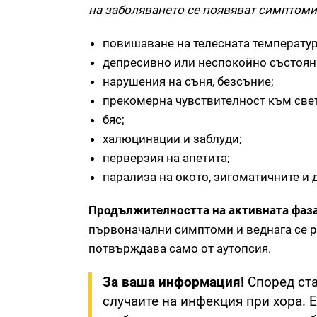
на заболяването се появяват симптоми
повишаване на телесната температура
депресивно или неспокойно състоян
нарушения на съня, безсъние;
прекомерна чувствителност към све
бяс;
халюцинации и заблуди;
перверзия на апетита;
парализа на окото, зигоматичните и 
Продължителността на активната фаза 
първоначални симптоми и веднага се ра
потвърждава само от аутопсия.
За ваша информация!
Според ста
случаите на инфекция при хора. 