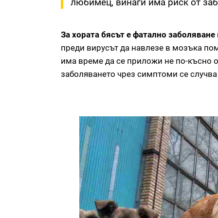
любимец, винаги има риск от за
За хората бясът е фатално заболяване 
преди вирусът да навлезе в мозъка пома
има време да се приложи не по-късно о
заболяването чрез симптоми се случва 