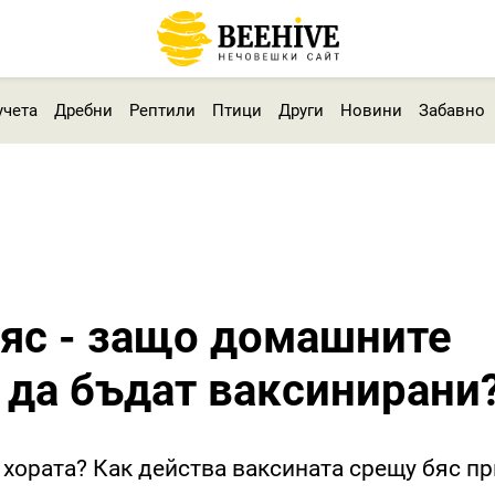
учета
Дребни
Рептили
Птици
Други
Новини
Забавно
яс - защо домашните
 да бъдат ваксинирани
 хората? Как действа ваксината срещу бяс пр