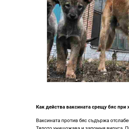
Как действа ваксината срещу бяс при
Ваксината против бяс съдържа отслабен
Тялото унищожава и запомня вируса. П