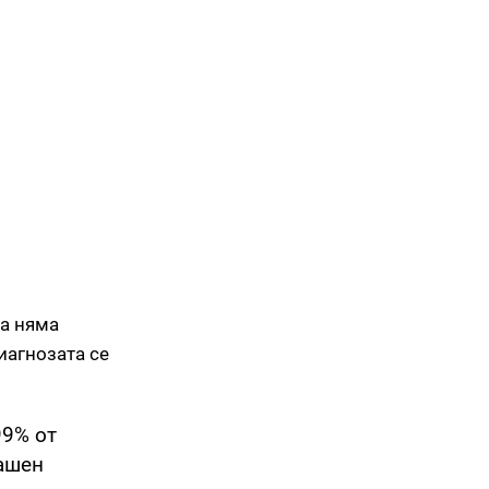
а няма
иагнозата се
99% от
машен