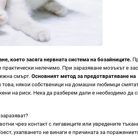
не, което засяга нервната система на бозайниците.
П
е практически нелечимо. При заразяване мозъкът е зас
бежна смърт.
Основният метод за предотвратяване на
 това, някои собственици на домашни любимци смятат
ени на риск. Нека да разберем дали е необходимо да с
 заразяват?
отни чрез контакт с лигавиците или увредените тъкан
оест, ухапването не винаги е причината за поражениет