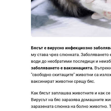
Бясът е вирусно инфекциозно заболява
му става чрез слюнката. Заболяването 
води до необратими последици и неиз
заболяването е ваксинацията.
Въпреки
"свободно скитащите" животни са излож
ваксинират животни срещу бяс.
Как бясът заплашва животните и как се
Вирусът на бяс заразява домашните жив
заразената слюнка на болно животно. Т