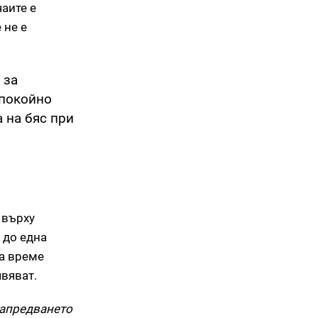
чаите е
 не е
 за
спокойно
 на бяс при
 върху
 до една
ва време
вяват.
напредването