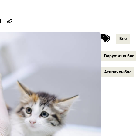
Бяс
Вирусът на бяс
Атипичен бяс