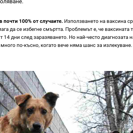
боляване.
в почти 100% от случаите.
Използването на ваксина ср
га да се избегне смъртта. Проблемът е, че ваксината 
т 14 дни след заразяването. Но най-често диагнозата н
много по-късно, когато вече няма шанс за излекуване.