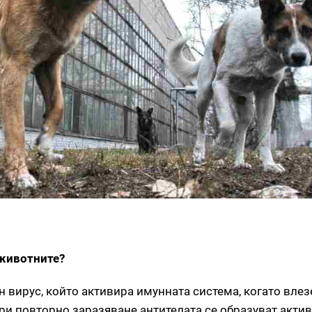
 животните?
 вирус, който активира имунната система, когато влезе
ри повторно заразяване антителата се образуват актив