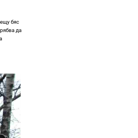
ещу бяс
трябва да
а