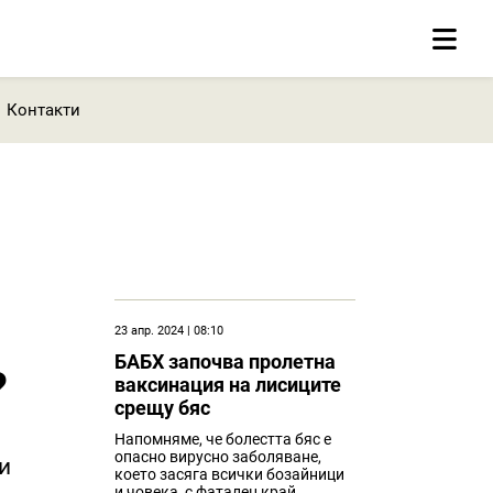
Контакти
23 апр. 2024 | 08:10
БАБХ започва пролетна
?
ваксинация на лисиците
срещу бяс
Напомняме, че болестта бяс е
опасно вирусно заболяване,
и
което засяга всички бозайници
и човека, с фатален край.