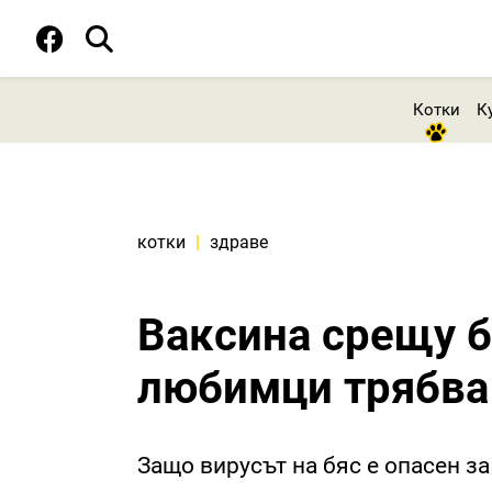
Котки
К
котки
|
здраве
Ваксина срещу б
любимци трябва
Защо вирусът на бяс е опасен за