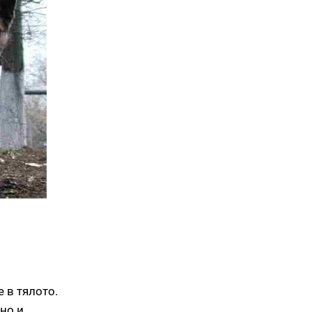
 в тялото.
но и