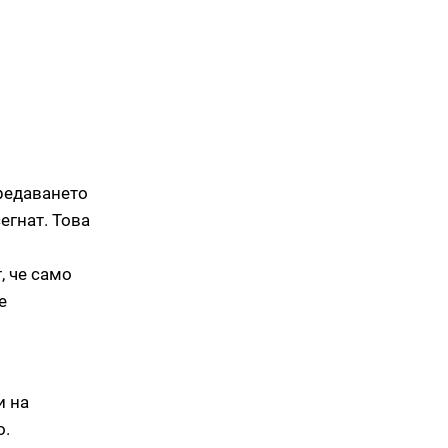
редаването
егнат. Това
, че само
е
и на
о.