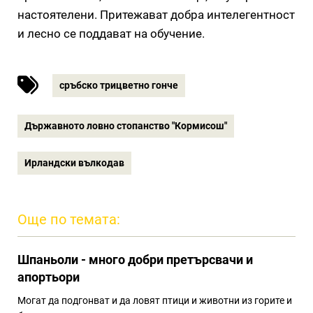
настоятелени. Притежават добра интелегентност
и лесно се поддават на обучение.
сръбско трицветно гонче
Държавното ловно стопанство "Кормисош"
Ирландски вълкодав
Още по темата:
Шпаньоли - много добри претърсвачи и
апортьори
Могат да подгонват и да ловят птици и животни из горите и