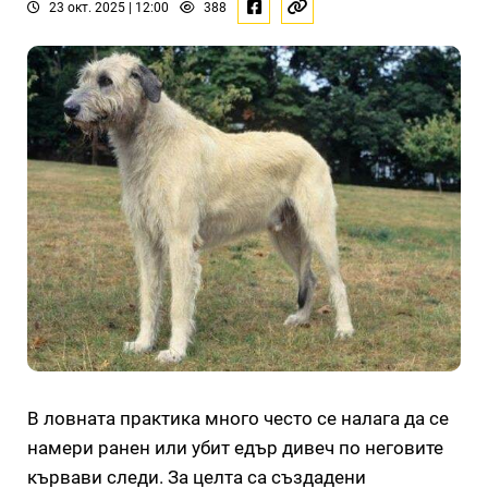
23 окт. 2025 | 12:00
388
В ловната практика много често се налага да се
намери ранен или убит едър дивеч по неговите
кървави следи. За целта са създадени