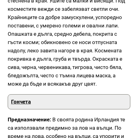
стеснена в края. Ушите са малки и висящи. Под
косместите вежди се забелязват светли очи.
Крайниците са добре замускулени, успоредно
поставени, с умерено големи и овални лапи.
Опашката е дълга, средно дебела, покрита с
гъсти косми; обикновено се носи отпусната
надолу, леко завита нагоре в края. Космената
покривка е дълга, груба и твърда. Окраската е
сива, черна, червеникава, тигрова, чисто бяла,
бледожълта, често с тъмна лицева маска, а
може да бъде и всякакъв друг цвят.
Гончета
Предназначение:
В своята родина Ирландия те
са използвали предимно за лов на вълци. По
време на лова, особено на вълци, са упорити и