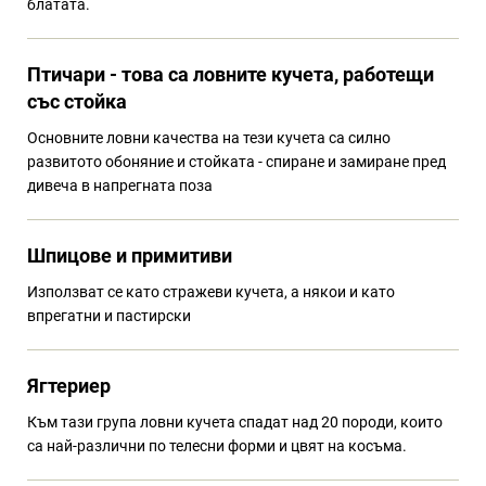
блатата.
Птичари - това са ловните кучета, работещи
със стойка
Основните ловни качества на тези кучета са силно
развитото обоняние и стойката - спиране и замиране пред
дивеча в напрегната поза
Шпицове и примитиви
Използват се като стражеви кучета, а някои и като
впрегатни и пастирски
Ягтериер
Към тази група ловни кучета спадат над 20 породи, които
са най-различни по телесни форми и цвят на косъма.