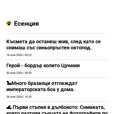
Есенция
Kъсмета да останеш жив, след като се
снимаш със синьопръстен октопод.
16 юли 2026 | 09:22
Герой - бордър колито Цунами
30 юни 2026 | 09:43
🐍Много бразилци отглеждат
императорската боа у дома.
26 юни 2026 | 10:33
🌊 Първи стъпки в дълбокото: Снимката,
която разтопи сърцата на фотографите по