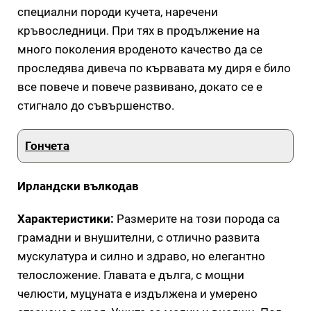
специални породи кучета, наречени
кръвоследници. При тях в продължение на
много поколения вроденото качество да се
проследява дивеча по кървавата му диря е било
все повече и повече развивано, докато се е
стигнало до съвършенство.
Гончета
Ирландски вълкодав
Характеристики:
Размерите на този порода са
грамадни и внушителни, с отлично развита
мускулатура и силно и здраво, но елегантно
телосложение. Главата е дълга, с мощни
челюсти, муцуната е издължена и умерено