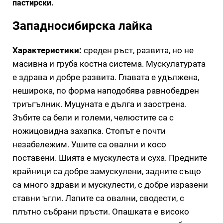
пастирски.
Западносибирска лайка
Характеристики:
среден ръст, развита, но не
масивна и груба костна система. Мускулатурата
е здрава и добре развита. Главата е удължена,
неширока, по форма наподобява равнобедрен
триъгълник. Муцуната е дълга и заострена.
Зъбите са бели и големи, челюстите са с
ножицовидна захапка. Стопът е почти
незабележим. Ушите са овални и косо
поставени. Шията е мускулеста и суха. Предните
крайници са добре замускулени, задните също
са много здрави и мускулести, с добре изразени
ставни ъгли. Лапите са овални, сводести, с
плътно събрани пръсти. Опашката е високо