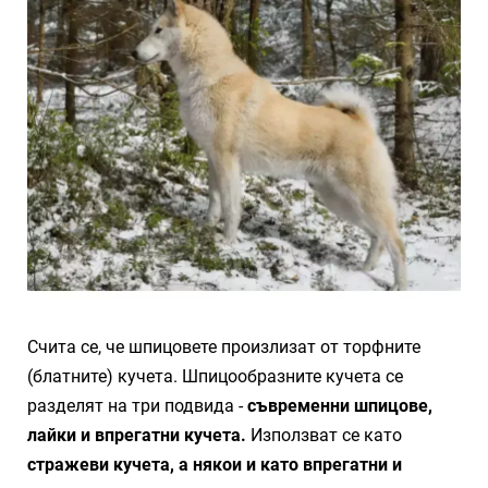
Счита се, че шпицовете произлизат от торфните
(блатните) кучета. Шпицообразните кучета се
разделят на три подвида -
съвременни шпицове,
лайки и впрегатни кучета.
Използват се като
стражеви кучета, а някои и като впрегатни и