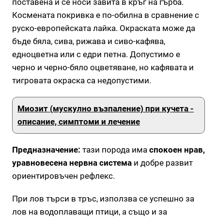
поставена и се носи завита в кръг на гърба.
Космената покривка е по-обилна в сравнение с
руско-европейската лайка. Окраската може да
бъде бяла, сива, рижава и сиво-кафява,
едноцветна или с едри петна. Допустимо е
черно и черно-бяло оцветяване, но кафявата и
тигровата окраска са недопустими.
Миозит (мускулно възпаление) при кучета -
описание, симптоми и лечение
Предназначение:
тази порода има
спокоен нрав,
уравновесена нервна система
и добре развит
ориентировъчен рефлекс.
При лов търси в тръс, използва се успешно за
лов на водоплаващи птици, а също и за