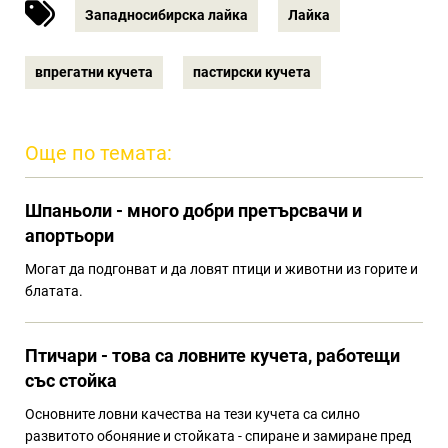
Западносибирска лайка
Лайка
впрегатни кучета
пастирски кучета
Още по темата:
Шпаньоли - много добри претърсвачи и
апортьори
Могат да подгонват и да ловят птици и животни из горите и
блатата.
Птичари - това са ловните кучета, работещи
със стойка
Основните ловни качества на тези кучета са силно
развитото обоняние и стойката - спиране и замиране пред