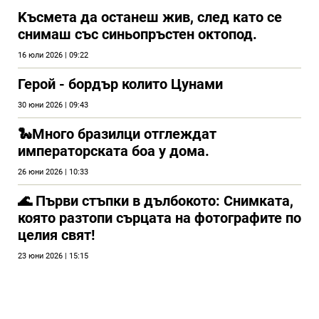
Kъсмета да останеш жив, след като се
снимаш със синьопръстен октопод.
16 юли 2026 | 09:22
Герой - бордър колито Цунами
30 юни 2026 | 09:43
🐍Много бразилци отглеждат
императорската боа у дома.
26 юни 2026 | 10:33
🌊 Първи стъпки в дълбокото: Снимката,
която разтопи сърцата на фотографите по
целия свят!
23 юни 2026 | 15:15