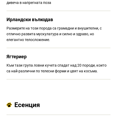
дивеча в напрегната поза
Ирландски вълкодав
Размерите на този порода са грамадни и внушителни, с
отлично развита мускулатура и силно и здраво, но
елегантно телосложение.
Ягтериер
Към тази група ловни кучета спадат над 20 породи, които
са най-различни по телесни форми и цвят на косъма.
Есенция