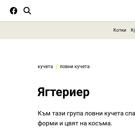
Котки
К
кучета
|
ловни кучета
Ягтериер
Към тази група ловни кучета спа
форми и цвят на косъма.