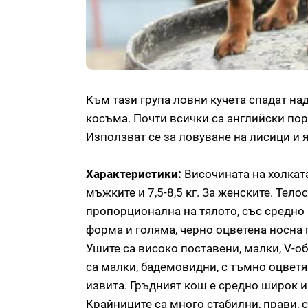
Към тази група ловни кучета спадат над
косъма. Почти всички са английски по
Използват се за ловуване на лисици и 
Характеристики:
Височината на холката 
мъжките и 7,5-8,5 кг. За женските. Тел
пропорционална на тялото, със средно 
форма и голяма, черно оцветена носна 
Ушите са високо поставени, малки, V-о
са малки, бадемовидни, с тъмно оцветя
извита. Гръдният кош е средно широк и
Крайниците са много стабилни, прави, с