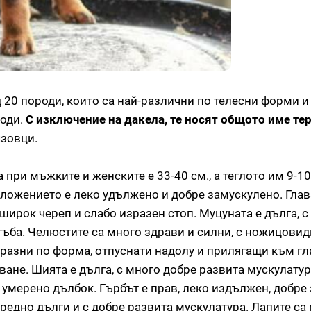
 20 породи, които са най-различни по телесни форми и
роди.
С изключение на дакела, те носят общото име те
язовци.
при мъжките и женските е 33-40 см., а теглото им 9-10 
осложението е леко удължено и добре замускулено. Глав
широк череп и слабо изразен стоп. Муцуната е дълга, 
гъба. Челюстите са много здрави и силни, с ножицовид
бразни по форма, отпуснати надолу и прилягащи към гл
ване. Шията е дълга, с много добре развита мускулатур
 умерено дълбок. Гърбът е прав, леко издължен, добре
редно дълги и с добре развита мускулатура. Лапите са