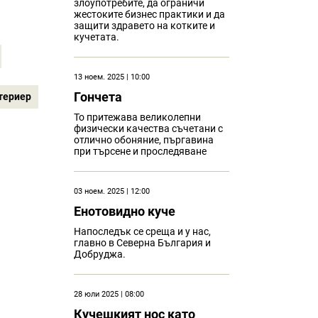
злоупотребите, да ограничи
жестоките бизнес практики и да
защити здравето на котките и
кучетата.
13 ноем. 2025 | 10:00
Гончета
териер
То притежава великолепни
физически качества съчетани с
отлично обоняние, пъргавина
при търсене и проследяване
03 ноем. 2025 | 12:00
Eнотовидно куче
Напоследък се среща и у нас,
главно в Северна България и
Добруджа.
28 юли 2025 | 08:00
Кучешкият нос като