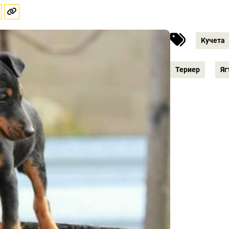
Кучета
Териер
Яг