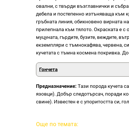
овални, с твърди възглавнички и събра
дебела и постепенно изтъняваща към кр
гръбната линия, обикновено вирната наг
прилепнала към тялото. Окраската е с 
муцуната, гърдите, бузите, веждите, въ
екземпляри с тъмнокафява, червена, си
кучетата с тъмна космена покривка. До
Гончета
Предназначение:
Tази порода кучета са
язовци). Добър следотърсач, поради ко
свине). Известен е с упоритостта си, г
Още по темата: