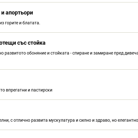
 и апортьори
из горите и блатата.
ботещи със стойка
но развитото обоняние и стойката - спиране и замиране пред дивеч
ато впрегатни и пастирски
лни, с отлично развита мускулатура и силно и здраво, но елегантн