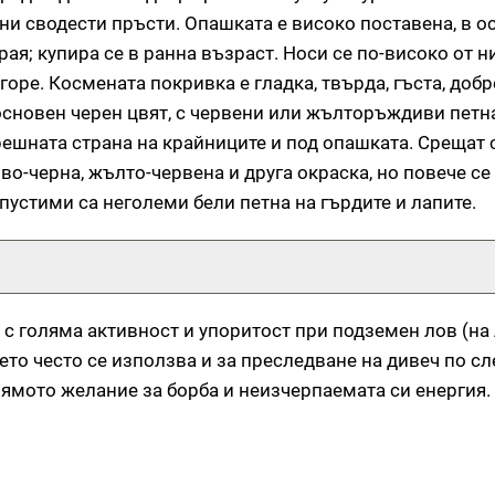
ни сводести пръсти. Опашката е високо поставена, в о
ая; купира се в ранна възраст. Носи се по-високо от н
оре. Космената покривка е гладка, твърда, гъста, добр
основен черен цвят, с червени или жълторъждиви петн
трешната страна на крайниците и под опашката. Срещат 
во-черна, жълто-червена и друга окраска, но повече се
пустими са неголеми бели петна на гърдите и лапите.
 с голяма активност и упоритост при подземен лов (на
ето често се използва и за преследване на дивеч по сл
олямото желание за борба и неизчерпаемата си енергия.