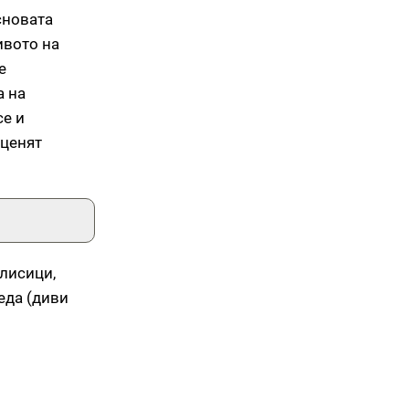
сновата
ивото на
е
а на
се и
 ценят
 лисици,
еда (диви