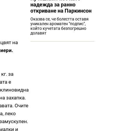
надежда за ранно
откриване на Паркинсон
Оказва се, че болестта оставя
уникален ароматен "подпис",
който кучетата безпогрешно
долавят
 цвят на
риери.
кг. за
ата е
с клиновидна
на захапка.
авата. Очите
а, леко
 замускулен.
 малки и