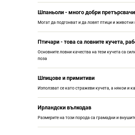
Шпаньоли - много добри претърсвачи
Могат да подгонват и да ловят птици и животни 
Птичари - това са ловните кучета, ра
Основните ловни качества на тези кучета са сил
поза
Шпицове и примитиви
Използват се като стражеви кучета, а някои и к
Ирландски вълкодав
Размерите на този порода са грамадни и внушите