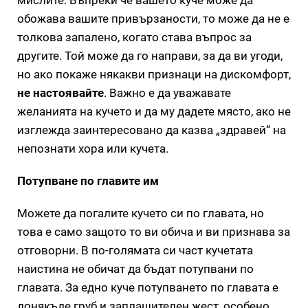
обожава вашите привързаности, то може да не е
толкова запалено, когато става въпрос за
другите. Той може да го направи, за да ви угоди,
но ако покаже някакви признаци на дискомфорт,
не настоявайте
. Важно е да уважавате
желанията на кучето и да му дадете място, ако не
изглежда заинтересовано да казва „здравей“ на
непознати хора или кучета.
Потупване по главите им
Можете да погалите кучето си по главата, но
това е само защото то ви обича и ви признава за
отговорни. В по-голямата си част кучетата
наистина не обичат да бъдат потупвани по
главата. За едно куче потупването по главата е
донякъде груб и заплашителен жест, особено