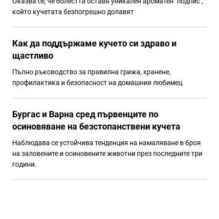
Оказва се, че болестта оставя уникален ароматен "подпис",
който кучетата безпогрешно долавят
Как да поддържаме кучето си здраво и
щастливо
Пълно ръководство за правилна грижа, хранене,
профилактика и безопасност на домашния любимец
Бургас и Варна сред първенците по
осиновяване на безстопанствени кучета
Наблюдава се устойчива тенденция на намаляване в броя
на заловените и осиновените животни през последните три
години.