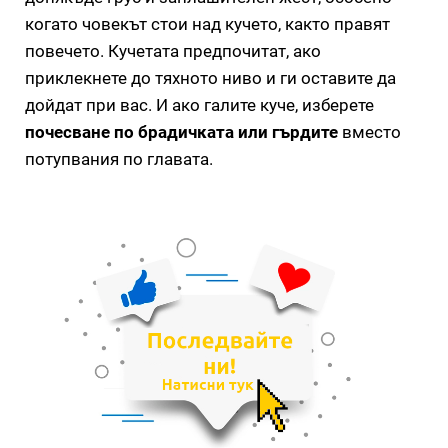
когато човекът стои над кучето, както правят
повечето. Кучетата предпочитат, ако
приклекнете до тяхното ниво и ги оставите да
дойдат при вас. И ако галите куче, изберете
почесване по брадичката или гърдите
вместо
потупвания по главата.