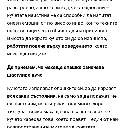
разстроено, защото вижда, че сте ядосани –
кучетата наистина не са способни да изпитат
онези емоции от по-високо ниво, които техните
собственици често обичат да им приписват.
Вместо да карате кучето си да се извинява,
работете повече върху поведението
, което
искате да видите.
Да приемем, че махаща опашка означава
щастливо куче
Кучетата използват опашките си, за да изразят
всякакви състояния
, не само за да покажат, че
са щастливи, но въпреки това много хора
тълкуват всяка махаща опашка като знак, че
кучето харесва това, което правят – един от най-
разпространените митове за кучетата.