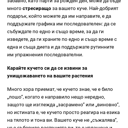
забавно, като парти за рожден ден, може да бъде
много
стресиращо
за вашето куче. Най-добрият
подарък, който можете да им направите, е да
поддържате графика им последователен: да се
събуждате по едно и също време, за да ги
изведете, да ги храните по едно и също време с
една и съща диета и да поддържате рутинните
им упражнения последователни.
Карайте кучето си да се извини за
унищожаването на вашите растения
Много хора приемат, че кучето знае, че е било
„лошо“, когато е направило нещо нередно,
защото ще изглежда „засрамено“ или „виновно“,
но истината е, че кучето просто реагира на езика
на тялото и тона ви. Вашето куче не „съжалява“,
че е съборило растенията ви, то е уплашено и