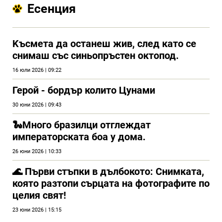
Есенция
Kъсмета да останеш жив, след като се
снимаш със синьопръстен октопод.
16 юли 2026 | 09:22
Герой - бордър колито Цунами
30 юни 2026 | 09:43
🐍Много бразилци отглеждат
императорската боа у дома.
26 юни 2026 | 10:33
🌊 Първи стъпки в дълбокото: Снимката,
която разтопи сърцата на фотографите по
целия свят!
23 юни 2026 | 15:15