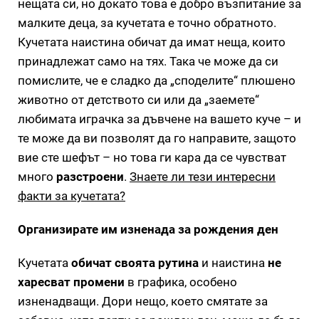
нещата си, но докато това е добро възпитание за
малките деца, за кучетата е точно обратното.
Кучетата наистина обичат да имат неща, които
принадлежат само на тях. Така че може да си
помислите, че е сладко да „споделите“ плюшено
животно от детството си или да „заемете“
любимата играчка за дъвчене на вашето куче – и
те може да ви позволят да го направите, защото
вие сте шефът – но това ги кара да се чувстват
много
разстроени
.
Знаете ли тези интересни
факти за кучетата?
Организирате им изненада за рождения ден
Кучетата
обичат своята рутина
и наистина
не
харесват промени
в графика, особено
изненадващи. Дори нещо, което смятате за