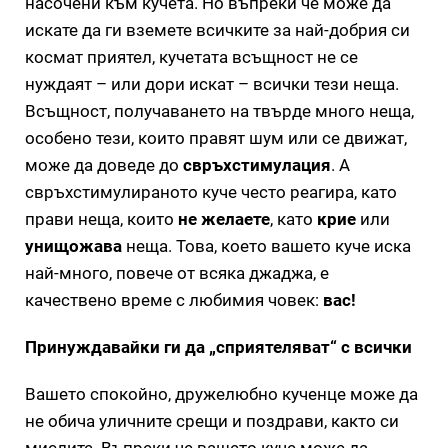
насочени към кучета. Но въпреки че може да
искате да ги вземете всичките за най-добрия си
космат приятел, кучетата всъщност не се
нуждаят – или дори искат – всички тези неща.
Всъщност, получаването на твърде много неща,
особено тези, които правят шум или се движат,
може да доведе до
свръхстимулация
. А
свръхстимулираното куче често реагира, като
прави неща, които
не желаете
, като
крие
или
унищожава
неща. Това, което вашето куче иска
най-много, повече от всяка джаджа, е
качествено време с любимия човек:
вас!
Принуждавайки ги да „сприятеляват“ с всички
Вашето спокойно, дружелюбно кученце може да
не обича уличните срещи и поздрави, както си
мислите. Въпреки че вашето куче може да