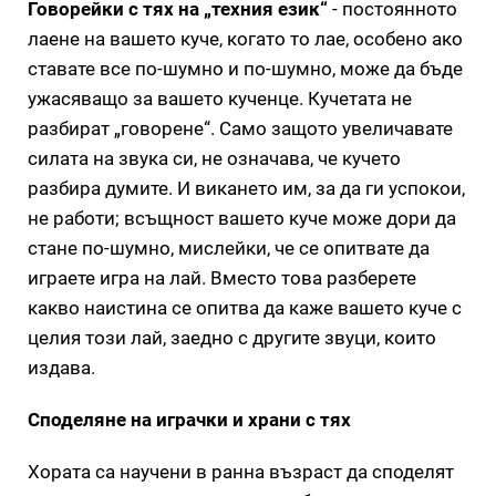
Говорейки с тях на „техния език“
- постоянното
лаене на вашето куче, когато то лае, особено ако
ставате все по-шумно и по-шумно, може да бъде
ужасяващо за вашето кученце. Кучетата не
разбират „говорене“. Само защото увеличавате
силата на звука си, не означава, че кучето
разбира думите. И викането им, за да ги успокои,
не работи; всъщност вашето куче може дори да
стане по-шумно, мислейки, че се опитвате да
играете игра на лай. Вместо това разберете
какво наистина се опитва да каже вашето куче с
целия този лай, заедно с другите звуци, които
издава.
Споделяне на играчки и храни с тях
Хората са научени в ранна възраст да споделят