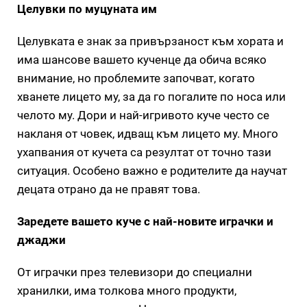
Целувки по муцуната им
Целувката е знак за привързаност към хората и
има шансове вашето кученце да обича всяко
внимание, но проблемите започват, когато
хванете лицето му, за да го погалите по носа или
челото му. Дори и най-игривото куче често се
накланя от човек, идващ към лицето му. Много
ухапвания от кучета са резултат от точно тази
ситуация. Особено важно е родителите да научат
децата отрано да не правят това.
Заредете вашето куче с най-новите играчки и
джаджи
От играчки през телевизори до специални
хранилки, има толкова много продукти,