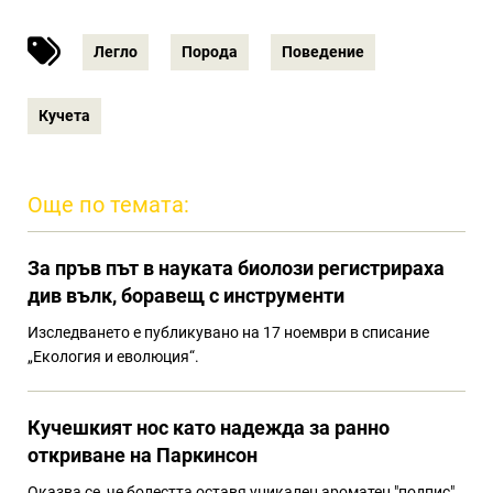
Легло
Порода
Поведение
Кучета
Още по темата:
За пръв път в науката биолози регистрираха
див вълк, боравещ с инструменти
Изследването е публикувано на 17 ноември в списание
„Екология и еволюция“.
Кучешкият нос като надежда за ранно
откриване на Паркинсон
Оказва се, че болестта оставя уникален ароматен "подпис",