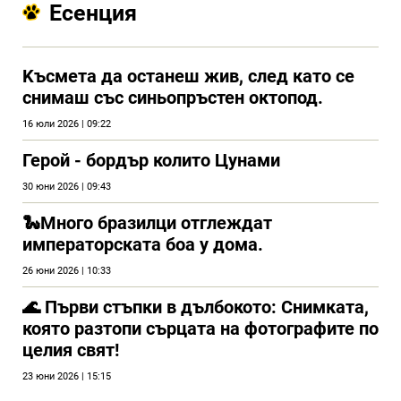
Есенция
Kъсмета да останеш жив, след като се
снимаш със синьопръстен октопод.
16 юли 2026 | 09:22
Герой - бордър колито Цунами
30 юни 2026 | 09:43
🐍Много бразилци отглеждат
императорската боа у дома.
26 юни 2026 | 10:33
🌊 Първи стъпки в дълбокото: Снимката,
която разтопи сърцата на фотографите по
целия свят!
23 юни 2026 | 15:15