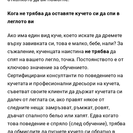
Кога не трябва да оставяте кучето си да спи в
леглото ви
Ако има един вид куче, което искате да дремете
върху завивката си, това е малко, бебе, нали? За
съжаление, кученцата наистина
не трябва
да
спят на вашето легло, точка. Постоянството е от
ключово значение за обучението.
Сертифицирани консултанти по поведението на
кучетата и професионални дресьори на кучета,
съветват своите клиенти да държат кучетата си
далеч от леглата си, ако правят някое от
следните неща: замръзват, ръмжат, ровят,
дъвчат спалното бельо или хапят. Едва когато
това поведение е спряло (след обучение), трябва
да обмислите да пуснете кучето си обратно в