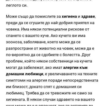
леглото си.
Може също да помислите за
хигиена
и
здраве
,
преди да се сгушите до най-добрия приятел на
човека. Има някои потенциални рискове от
спането с вашето куче. Ако кучето ви има
зооноза, заболяване, което може да се
разпространи от животно на човек, може да е
по-вероятно да се сдобиете с болестта. Друг
проблем, който някои собственици на кучета
могат да забележат, ако имат
алергии към
домашни любимци
, е увеличаването на техните
симптоми на алергия поради непосредствената
им близост, докато спят с домашния си
любимец. Трябва да се тревожите не само за
хигиената. В някои случаи здравето на вашето
куче може да е в опасност, ако го оставите да