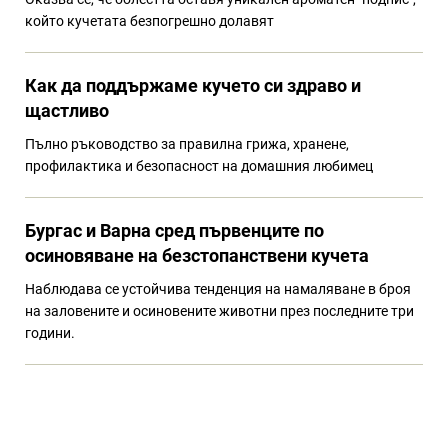
който кучетата безпогрешно долавят
Как да поддържаме кучето си здраво и
щастливо
Пълно ръководство за правилна грижа, хранене,
профилактика и безопасност на домашния любимец
Бургас и Варна сред първенците по
осиновяване на безстопанствени кучета
Наблюдава се устойчива тенденция на намаляване в броя
на заловените и осиновените животни през последните три
години.