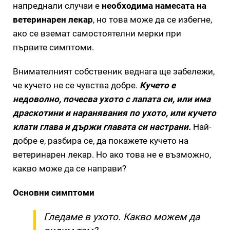
напреднали случаи е
необходима намесата на
ветеринарен лекар
, но това може да се избегне,
ако се вземат самостоятелни мерки при
първите симптоми.
Внимателният собственик веднага ще забележи,
че кучето не се чувства добре.
Кучето е
недоволно, почесва ухото с лапата си, или има
драскотини и наранявания по ухото, или кучето
клати глава и държи главата си настрани.
Най-
добре е, разбира се, да покажете кучето на
ветеринарен лекар. Но ако това не е възможно,
какво може да се направи?
Основни симптоми
Гледаме в ухото. Какво можем да