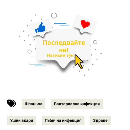
Шпаньол
Бактериална инфекция
Ушни акари
Гъбична инфекция
Здраве