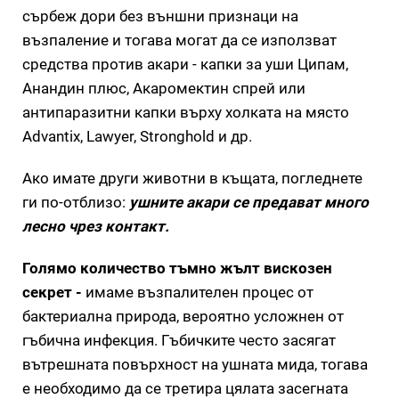
сърбеж дори без външни признаци на
възпаление и тогава могат да се използват
средства против акари - капки за уши Ципам,
Анандин плюс, Акаромектин спрей или
антипаразитни капки върху холката на място
Advantix, Lawyer, Stronghold и др.
Ако имате други животни в къщата, погледнете
ги по-отблизо:
ушните акари се предават много
лесно чрез контакт.
Голямо количество тъмно жълт вискозен
секрет -
имаме възпалителен процес от
бактериална природа, вероятно усложнен от
гъбична инфекция. Гъбичките често засягат
вътрешната повърхност на ушната мида, тогава
е необходимо да се третира цялата засегната