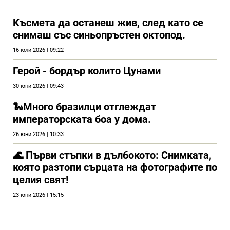
Kъсмета да останеш жив, след като се
снимаш със синьопръстен октопод.
16 юли 2026 | 09:22
Герой - бордър колито Цунами
30 юни 2026 | 09:43
🐍Много бразилци отглеждат
императорската боа у дома.
26 юни 2026 | 10:33
🌊 Първи стъпки в дълбокото: Снимката,
която разтопи сърцата на фотографите по
целия свят!
23 юни 2026 | 15:15