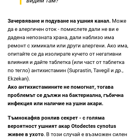
видим там?
Зачервяване и подуване на ушния канал.
Може
да е алергичен оток - помислете дали не ви е
дадена непозната храна, дали наблизо има
ремонт с химикали или други алергени. Ако има,
опитайте се да изолирате кучето от негативни
влияния и дайте таблетка (или част от таблетка
по тегло) антихистамин (Suprastin, Tavegil и др.,
Ekzekan).
Ако антихистамините не помогнат, тогава
проблемът се дължи на бактериална, гъбична
инфекция или наличие на ушни акари.
Тъмнокафяв ронлив секрет - с голяма
вероятност ушният акар Otodectes cynotus
живее в ухото
. В този случай е възможен силен