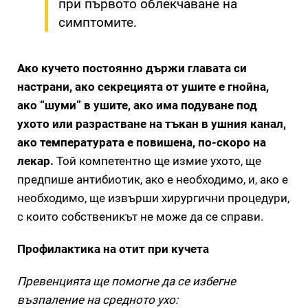
при първото облекчаване на
симптомите.
Ако кучето постоянно държи главата си
настрани, ако секрецията от ушите е гнойна,
ако “шуми” в ушите, ако има подуване под
ухото или разрастване на тъкан в ушния канал,
ако температурата е повишена, по-скоро на
лекар.
Той компетентно ще измие ухото, ще
предпише антибиотик, ако е необходимо, и, ако е
необходимо, ще извърши хирургични процедури,
с които собственикът не може да се справи.
Профилактика на отит при кучета
Превенцията ще помогне да се избегне
възпаление на средното ухо: