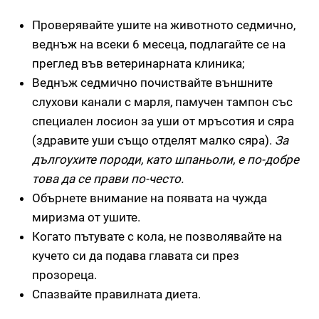
Проверявайте ушите на животното седмично,
веднъж на всеки 6 месеца, подлагайте се на
преглед във ветеринарната клиника;
Веднъж седмично почиствайте външните
слухови канали с марля, памучен тампон със
специален лосион за уши от мръсотия и сяра
(здравите уши също отделят малко сяра).
За
дългоухите породи, като шпаньоли, е по-добре
това да се прави по-често.
Обърнете внимание на появата на чужда
миризма от ушите.
Когато пътувате с кола, не позволявайте на
кучето си да подава главата си през
прозореца.
Спазвайте правилната диета.