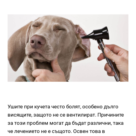
Ушите при кучета често болят, особено дълго
висящите, защото не се вентилират. Причините
за този проблем могат да бъдат различни, така
че лечението не е същото. Освен това в