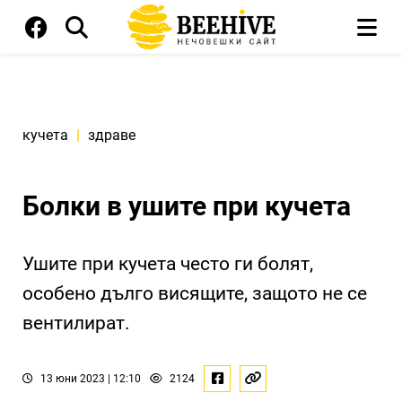
кучета
|
здраве
Болки в ушите при кучета
Ушите при кучета често ги болят,
особено дълго висящите, защото не се
вентилират.
13 юни 2023 | 12:10
2124