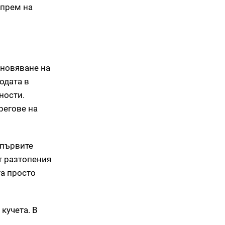
спрем на
ановяване на
одата в
ности.
регове на
 първите
от разтопения
та просто
кучета. В