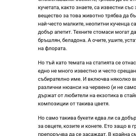
кучетата, както знаете, са известни съ
вещество за това животно трябва да бъ
най-често малките, неопитни кученца са 
добър апетит. Техните стомаси могат д
бръшлян, беладона. А очите, ушите, уст
на флората.
Но тъй като темата на статията се отна
едно не много известно и често срещано
събирателно име. И включва няколко в
различни нюанси на червено (и не само
държат от любители на екзотика в стай
композиции от такива цветя.
Но само такива букети едва ли са добър
за овцете, козите и конете. Ето защо в
препоръчва да се засаждат. В крайна с