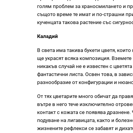
голям проблем за храносмилането и п
същото време те имат и по-страшни приз
кученцата такова растение със сигурно
Каладий
В света има такива букети цветя, които
ще украсят всяка композиция. Вземете 
никакъв случай не е известен с цветята
фантастични листа. Освен това, в завис
разнообразие от конфигурации и нюанс
От тях цветарите много обичат да правя
вътре в него тече изключително отровен
контакт с кожата се появява дразнене.
подуване на лигавицата, както и болезн
жизнените рефлекси се забавят и дихат