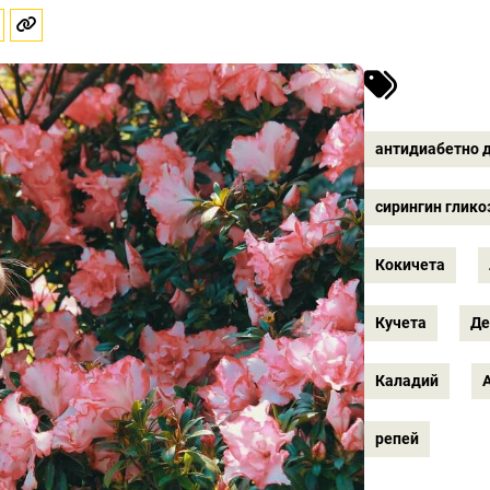
антидиабетно 
сирингин глико
Кокичета
Кучета
Де
Каладий
репей