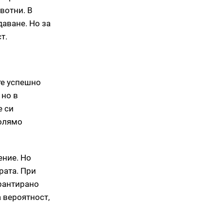
вотни. В
даване. Но за
т.
 те успешно
 но в
е си
голямо
ение. Но
рата. При
арантирано
а вероятност,