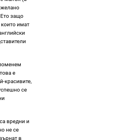
нежелано
 Ето защо
, които имат
 английски
дставители
 споменем
това е
й-красивите,
 успешно се
ни
 са вредни и
но не се
евърнат в