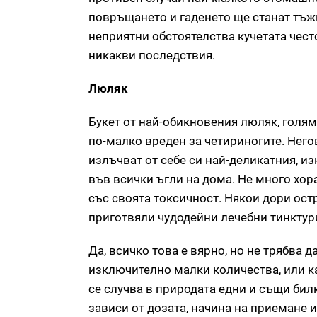
повръщането и гаденето ще станат тъж
неприятни обстоятелства кучетата чест
никакви последствия.
Люляк
Букет от най-обикновения люляк, голям
по-малко вреден за четириногите. Него
излъчват от себе си най-деликатния, 
във всички ъгли на дома. Не много хор
със своята токсичност. Някои дори остр
приготвяли чудодейни лечебни тинктури
Да, всичко това е вярно, но не трябва 
изключително малки количества, или ка
се случва в природата едни и същи бил
зависи от дозата, начина на приемане и