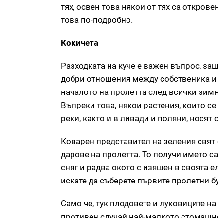
тях, освен това някои от тях са открове
това по-подробно.
Кокичета
Разходката на куче е важен въпрос, защ
добри отношения между собственика и 
началото на пролетта след всички зимн
Въпреки това, някои растения, които се
реки, както и в ливади и поляни, нося
Коварен представител на зеления свят 
дарове на пролетта. То получи името са
сняг и радва окото с изящен в своята 
искате да съберете първите пролетни бу
Само че, тук плодовете и луковиците на
противен случай най-малкото стомашно