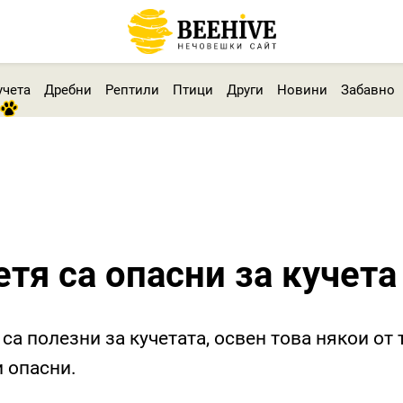
учета
Дребни
Рептили
Птици
Други
Новини
Забавно
тя са опасни за кучета
са полезни за кучетата, освен това някои от 
и опасни.