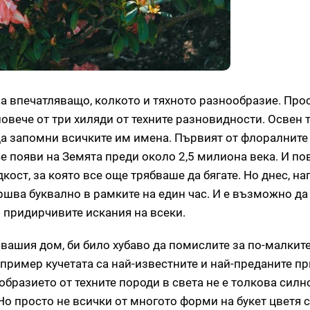
а впечатляващо, колкото и тяхното разнообразие. Прос
повече от три хиляди от техните разновидности. Освен 
 да запомни всичките им имена. Първият от флоралните
се появи на Земята преди около 2,5 милиона века. И по
кост, за която все още трябваше да бягате. Но днес, н
ршва буквално в рамките на един час. И е възможно да
и придирчивите искания на всеки.
 вашия дом, би било хубаво да помислите за по-малките
апример кучетата са най-известните и най-преданите пр
бразието от техните породи в света не е толкова силн
Но просто не всички от многото форми на букет цветя 