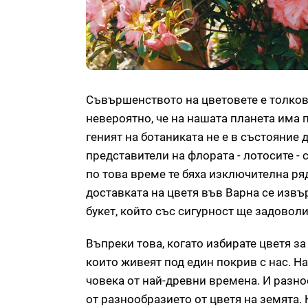
Съвършенството на цветовете е толков
невероятно, че на нашата планета има 
геният на ботаниката не е в състояние
представители на флората - лотосите - 
по това време те бяха изключителна ряд
доставката на цветя във Варна се извъ
букет, който със сигурност ще задовол
Въпреки това, когато избирате цветя за
които живеят под един покрив с нас. Н
човека от най-древни времена. И разноо
от разнообразието от цветя на земята. 