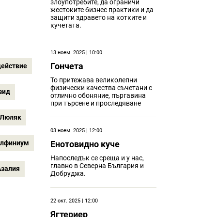
злоупотребите, да ограничи
жестоките бизнес практики и да
защити здравето на котките и
кучетата.
13 ноем. 2025 | 10:00
Гончета
действие
То притежава великолепни
физически качества съчетани с
зид
отлично обоняние, пъргавина
при търсене и проследяване
Люляк
03 ноем. 2025 | 12:00
лфиниум
Eнотовидно куче
Напоследък се среща и у нас,
главно в Северна България и
Азалия
Добруджа.
22 окт. 2025 | 12:00
Ягтериер