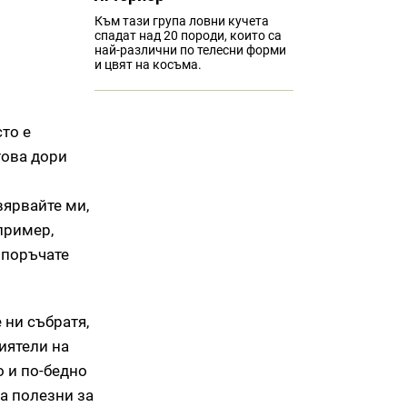
Към тази група ловни кучета
спадат над 20 породи, които са
най-различни по телесни форми
и цвят на косъма.
то е
това дори
вярвайте ми,
апример,
 поръчате
 ни събратя,
иятели на
о и по-бедно
са полезни за