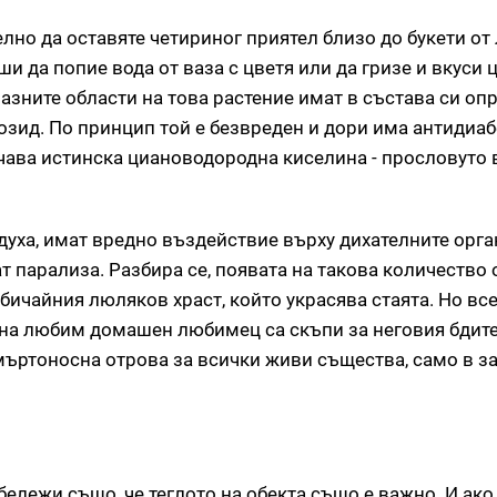
лно да оставяте четириног приятел близо до букети от
ши да попие вода от ваза с цветя или да гризе и вкуси 
разните области на това растение имат в състава си оп
озид. По принцип той е безвреден и дори има антидиа
лучава истинска циановодородна киселина - прословуто 
уха, имат вредно въздействие върху дихателните орга
т парализа. Разбира се, появата на такова количество
бичайния люляков храст, който украсява стаята. Но все
о на любим домашен любимец са скъпи за неговия бдит
смъртоносна отрова за всички живи същества, само в 
ележи също, че теглото на обекта също е важно. И ако