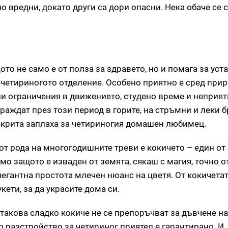
но вредни, докато други са дори опасни. Нека обаче се 
ото не само е от полза за здравето, но и помага за уст
четириногото отделение. Особено приятно е сред прир
и ограничения в движението, студено време и неприят
 раждат през този период в горите, на стръмни и леки б
т скрита заплаха за четириногия домашен любимец.
от рода на многогодишните треви е кокичето – един от
мо защото е изваден от земята, сякаш с магия, точно 
елегантна простота млечен нюанс на цветя. От кокичета
кети, за да украсите дома си.
 такова сладко кокиче не се препоръчват за дъвчене на 
 разстройство за четириног приятел е гарантирано. И