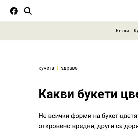
Котки
К
кучета
|
здраве
Какви букети цве
Не всички форми на букет цветя 
откровено вредни, други са дор