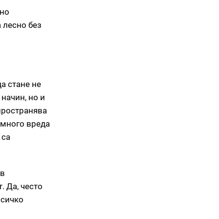
ено
 лесно без
а стане не
начин, но и
пространява
 много вреда
 са
 в
. Да, често
всичко