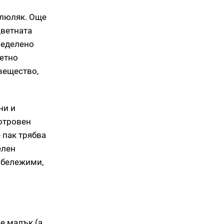
 люляк. Още
цветната
ределено
бетно
вещество,
ни и
 отровен
 пак трябва
елен
забележими,
 е малък (а