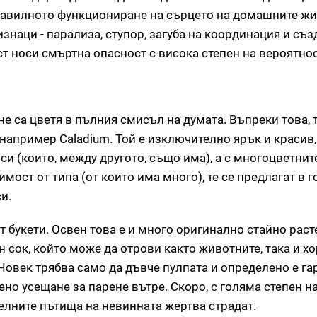
равилното функциониране на сърцето на домашните жи
наци - парализа, ступор, загуба на координация и съз
ст носи смъртна опасност с висока степен на вероятнос
 не са цветя в пълния смисъл на думата. Въпреки това,
например Caladium. Той е изключително ярък и красив,
 си (които, между другото, също има), а с многоцветнит
имост от типа (от които има много), те се предлагат в 
и.
т букети. Освен това е и много оригинално стайно раст
 сок, който може да отрови както животните, така и хо
 Човек трябва само да дъвче пулпата и определено е г
ено усещане за парене вътре. Скоро, с голяма степен н
елните пътища на невинната жертва страдат.