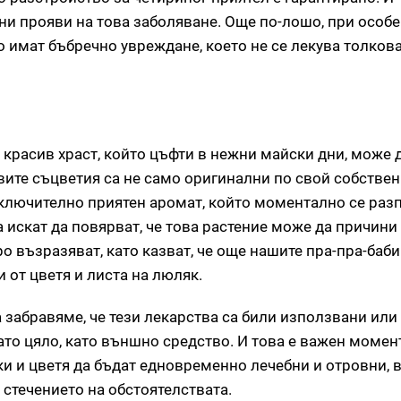
ни прояви на това заболяване. Още по-лошо, при особ
о имат бъбречно увреждане, което не се лекува толкова
 красив храст, който цъфти в нежни майски дни, може д
вите съцветия са не само оригинални по свой собствен 
изключително приятен аромат, който моментално се раз
а искат да повярват, че това растение може да причини
о възразяват, като казват, че още нашите пра-пра-баби
 от цветя и листа на люляк.
да забравяме, че тези лекарства са били използвани или
то цяло, като външно средство. И това е важен момент
ки и цветя да бъдат едновременно лечебни и отровни, 
 стечението на обстоятелствата.