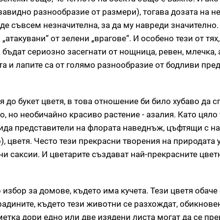
с завидно разнообразие от размери), тогава дозата на 
де съвсем незначителна, за да му навреди значително.
„атакувани“ от зелени „врагове“. И особено тези от тях
а бъдат сериозно засегнати от нощница, ревен, млечка,
ата и лапите са от голямо разнообразие от бодливи пре
ся до букет цветя, в това отношение би било хубаво да
, но необичайно красиво растение - азалия. Като цяло 
ида представители на флората наведнъж, цъфтящи с на
), цветя. Често тези прекрасни творения на природата
ни саксии. И цветарите създават най-прекрасните цвет
 избор за домове, където има кучета. Тези цветя обаче
 градините, където тези животни се разхождат, обикнове
метка дори едно или две изядени листа могат да се пр