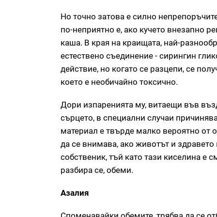
Но точно затова е силно непрепоръчите
по-неприятно е, ако кучето внезапно ре
каша. В края на краищата, най-разнооб
естествено съединение - сирингин глик
действие, но когато се разцепи, се по
което е необичайно токсично.
Дори изпаренията му, витаещи във възд
сърцето, в специални случаи причинява
материал е твърде малко вероятно от о
да се внимава, ако животът и здравет
собственик, тъй като тази киселина е 
разбира се, обеми.
Азалия
Споменавайки обемите, трябва да се отб