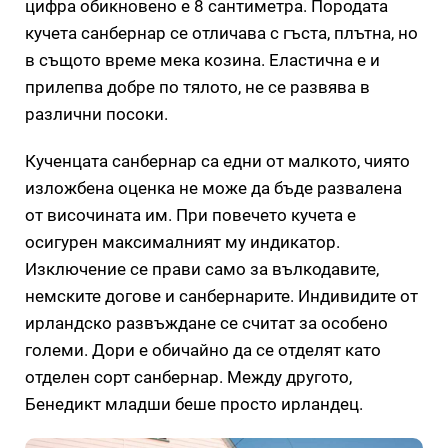
цифра обикновено е 8 сантиметра. Породата
кучета санбернар се отличава с гъста, плътна, но
в същото време мека козина. Еластична е и
прилепва добре по тялото, не се развява в
различни посоки.
Кученцата санбернар са едни от малкото, чиято
изложбена оценка не може да бъде развалена
от височината им. При повечето кучета е
осигурен максималният му индикатор.
Изключение се прави само за вълкодавите,
немските догове и санбернарите. Индивидите от
ирландско развъждане се считат за особено
големи. Дори е обичайно да се отделят като
отделен сорт санбернар. Между другото,
Бенедикт младши беше просто ирландец.