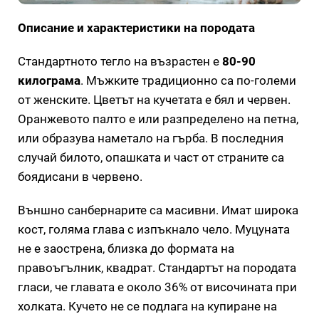
Описание и характеристики на породата
Стандартното тегло на възрастен е
80-90
килограма
. Мъжките традиционно са по-големи
от женските. Цветът на кучетата е бял и червен.
Оранжевото палто е или разпределено на петна,
или образува наметало на гърба. В последния
случай билото, опашката и част от страните са
боядисани в червено.
Външно санбернарите са масивни. Имат широка
кост, голяма глава с изпъкнало чело. Муцуната
не е заострена, близка до формата на
правоъгълник, квадрат. Стандартът на породата
гласи, че главата е около 36% от височината при
холката. Кучето не се подлага на купиране на