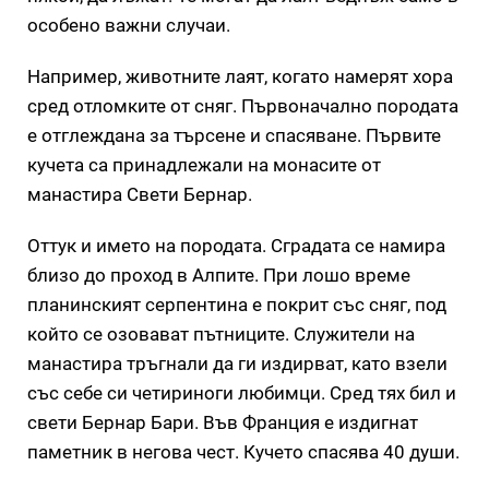
особено важни случаи.
Например, животните лаят, когато намерят хора
сред отломките от сняг. Първоначално породата
е отглеждана за търсене и спасяване. Първите
кучета са принадлежали на монасите от
манастира Свети Бернар.
Оттук и името на породата. Сградата се намира
близо до проход в Алпите. При лошо време
планинският серпентина е покрит със сняг, под
който се озовават пътниците. Служители на
манастира тръгнали да ги издирват, като взели
със себе си четириноги любимци. Сред тях бил и
свети Бернар Бари. Във Франция е издигнат
паметник в негова чест. Кучето спасява 40 души.