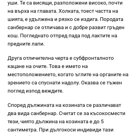
уши. Те са висящи, разположени високо, почти
на върха на главата. Холката, тоест частта на
шията, е удължена и рязко се издига. Породата
санбернар се отличава и с добре развит гръден
кош. Погледнато отпред пада под лактите на
предните лапи.
Друга отличителна черта е субфронталното
кацане на очите. Това е името на
местоположението, когато ъглите на органите на
зрението са спуснати надолу. Оказва се тъжен
поглед изпод веждите.
Според дължината на козината се различават
два вида санбернар. Считат се за късокосмести
тези, чиято дължина на козината е до 5
сантиметра. При дългокоси индивиди тази