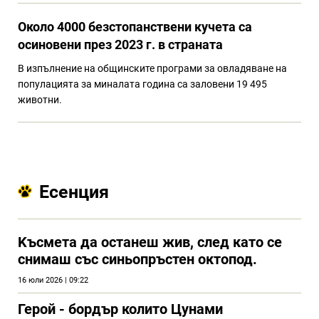
Около 4000 безстопанствени кучета са
осиновени през 2023 г. в страната
В изпълнение на общинските програми за овладяване на
популацията за миналата година са заловени 19 495
животни.
Есенция
Kъсмета да останеш жив, след като се
снимаш със синьопръстен октопод.
16 юли 2026 | 09:22
Герой - бордър колито Цунами