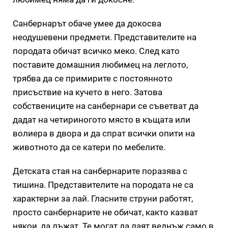
Санбернарът обаче умее да докосва
неодушевени предмети. Представителите на
породата обичат всичко меко. След като
поставите домашния любимец на леглото,
трябва да се примирите с постоянното
присъствие на кучето в него. Затова
собствениците на санбернари се съветват да
дадат на четириногото място в къщата или
волиера в двора и да спрат всички опити на
животното да се катери по мебелите.
Детската стая на санбернарите поразява с
тишина. Представителите на породата не са
характерни за лай. Гласните струни работят,
просто санбернарите не обичат, както казват
някои, да лъжат. Те могат да лаят веднъж само в