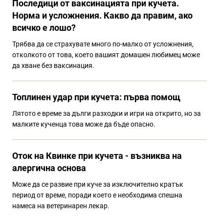
Последици от ваксинацията при кучета.
Норма и усложнения. Какво да правим, ако
всичко е лошо?
Трябва да се страхувате много по-малко от усложнения,
отколкото от това, което вашият домашен любимец може
да хване без ваксинация.
Топлинен удар при кучета: първа помощ
Лятото е време за дълги разходки и игри на открито, но за
малките кученца това може да бъде опасно.
Оток на Квинке при кучета - възниква на
алергична основа
Може да се развие при куче за изключително кратък
период от време, поради което е необходима спешна
намеса на ветеринарен лекар.