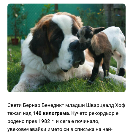
Свети Бернар Бенедикт младши Шварцвалд Хоф
тежал над
140 килограма
. Кучето рекордьор е
родено през 1982 г. и сега е починало,
увековечавайки името си в списъка на най-