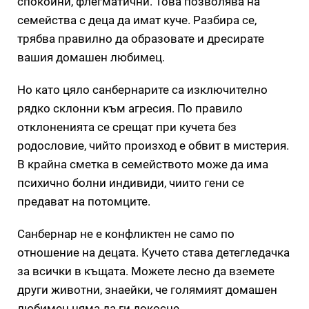
спокойни, флегматични. Това позволява на
семейства с деца да имат куче. Разбира се,
трябва правилно да образовате и дресирате
вашия домашен любимец.
Но като цяло санбернарите са изключително
рядко склонни към агресия. По правило
отклоненията се срещат при кучета без
родословие, чийто произход е обвит в мистерия.
В крайна сметка в семейството може да има
психично болни индивиди, чиито гени се
предават на потомците.
Санбернар не е конфликтен не само по
отношение на децата. Кучето става детегледачка
за всички в къщата. Можете лесно да вземете
други животни, знаейки, че голямият домашен
любимец няма да ги докосне.