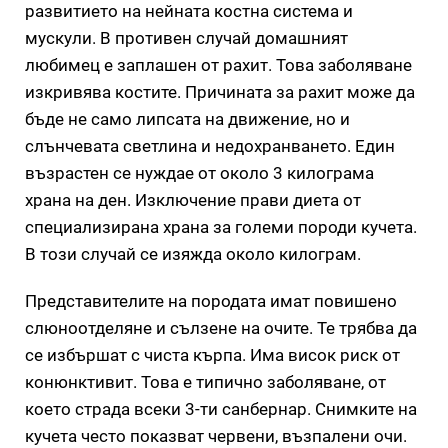
развитието на нейната костна система и
мускули. В противен случай домашният
любимец е заплашен от рахит. Това заболяване
изкривява костите. Причината за рахит може да
бъде не само липсата на движение, но и
слънчевата светлина и недохранването. Един
възрастен се нуждае от около 3 килограма
храна на ден. Изключение прави диета от
специализирана храна за големи породи кучета.
В този случай се изяжда около килограм.
Представителите на породата имат повишено
слюноотделяне и сълзене на очите. Те трябва да
се избършат с чиста кърпа. Има висок риск от
конюнктивит. Това е типично заболяване, от
което страда всеки 3-ти санбернар. Снимките на
кучета често показват червени, възпалени очи.