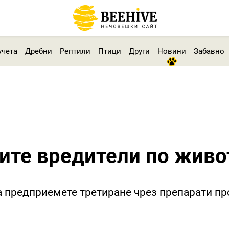
учета
Дребни
Рептили
Птици
Други
Новини
Забавно
тите вредители по живо
а предприемете третиране чрез препарати пр