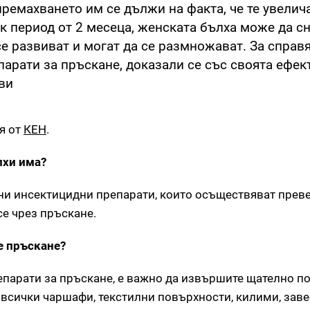
премахването им се дължи на факта, че те увелич
к период от 2 месеца, женската бълха може да с
се развиват и могат да се размножават. За справя
арати за пръскане, доказали се със своята ефект
ви
я от
КЕН
.
лхи има?
ни инсектицидни препарати, които осъществяват прев
се чрез пръскане.
е пръскане?
епарати за пръскане, е важно да извършите щателно по
е всички чаршафи, текстилни повърхности, килими, зав