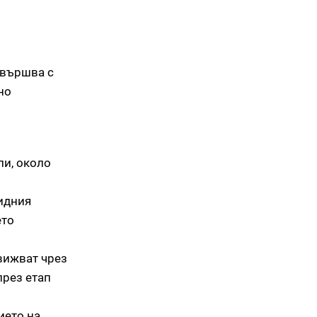
авършва с
но
ли, около
цидния
ето
вижват чрез
през етап
ието на