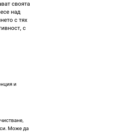
ават своята
несе над
нето с тях
ивност, с
енция и
чистване,
еси. Може да