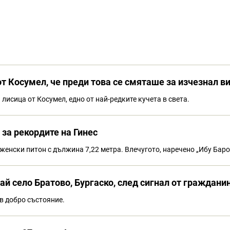
 Косумел, че преди това се смяташе за изчезнал ви
исица от Косумел, едно от най-редките кучета в света.
 за рекордите на Гинес
женски питон с дължина 7,22 метра. Влечугото, наречено „Ибу Баро
й село Братово, Бургаско, след сигнал от гражданин
 в добро състояние.