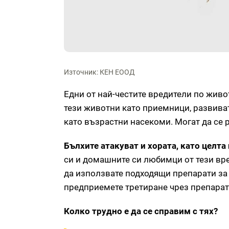
Източник: КЕН ЕООД
Едни от най-честите вредители по животн
тези животни като приемници, развиват
като възрастни насекоми. Могат да се р
Бълхите атакуват и хората, като целта 
си и домашните си любимци от тези вре
да използвате подходящи препарати за 
предприемете третиране чрез препара
Колко трудно е да се справим с тях?