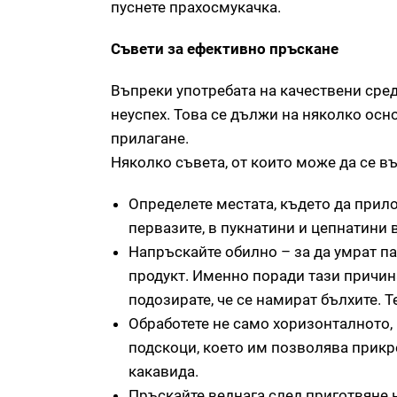
пуснете прахосмукачка.
Съвети за ефективно пръскане
Въпреки употребата на качествени сре
неуспех. Това се дължи на няколко осн
прилагане.
Няколко съвета, от които може да се въ
Определете местата, където да прил
первазите, в пукнатини и цепнатини в
Напръскайте обилно – за да умрат па
продукт. Именно поради тази причина
подозирате, че се намират бълхите. Т
Обработете не само хоризонталното,
подскоци, което им позволява прикр
какавида.
Пръскайте веднага след приготвяне н