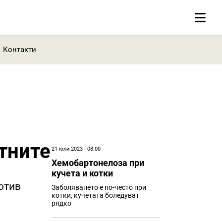
Контакти
тните
21 юли 2023 | 08:00
Хемобартонелоза при
кучета и котки
отив
Заболяването е по-често при
котки, кучетата боледуват
рядко