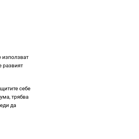
те използват
е развият
ащитите себе
ума, трябва
реди да