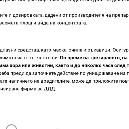
ите и дозировката, дадени от производителя на препар
ваемата площ и вида на концентрата.
дпазни средства, като маска, очила и ръкавици. Осигур
лямата част от тялото ви.
По време на третирането, на
има хора или животни, както и до няколко часа след т
реба преди да започнете действие по унищожаване на 
вате наличието на вредителите, може да приложите по
изирана фирма за ДДД.