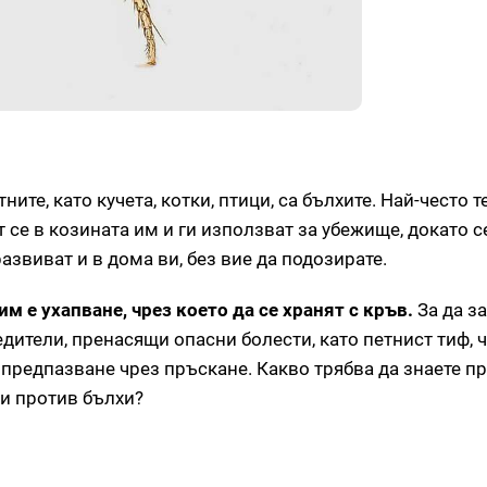
ите, като кучета, котки, птици, са бълхите. Най-често 
 се в козината им и ги използват за убежище, докато с
азвиват и в дома ви, без вие да подозирате.
им е ухапване, чрез което да се хранят с кръв.
За да з
дители, пренасящи опасни болести, като петнист тиф, ч
предпазване чрез пръскане. Какво трябва да знаете п
ти против бълхи?