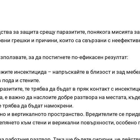
дства за защита срещу паразитите, понякога мисията з
овни грешки и причини, които са свързани с неефектив
зползвате, за да постигнете по-ефикасен резултат:
ожите инсектицида – напръскайте в близост и зад мебе
 пода и стените.
разитите, те трябва да бъдат в пряк контакт с инсекти
, е важно да наслоите добре разтвора на местата, къд
е трябва да бъдат намокрени.
 но и вертикалното пространство. Вредителите се прид
епянето към стени и верикални повърхности, особено 
а работния разтвор. Така ще бъдете сигурни, че действ