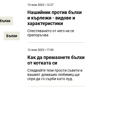
13 юни 2023 | 12:27
Нашийник против бълхи
и кърлежи - видове и
 бълхи
характеристики
Спестяването от него не се
препоръчва
Бълхи
12 юни 2023 | 17:00
Как да премахнете бълхи
от котката си
Следвайте тези прости съвети и
вашият домашен любимец ще
спре да го сърби като луд.