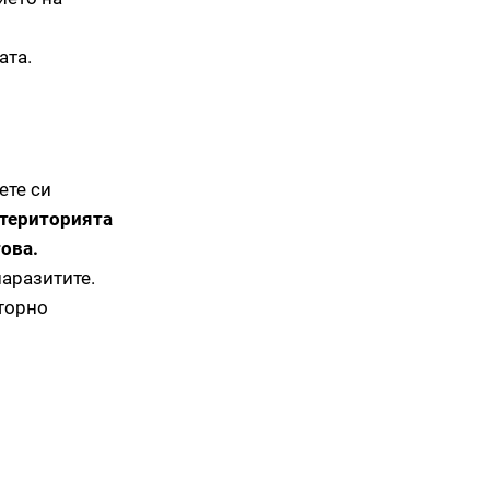
ата.
ете си
 територията
ова.
паразитите.
вторно