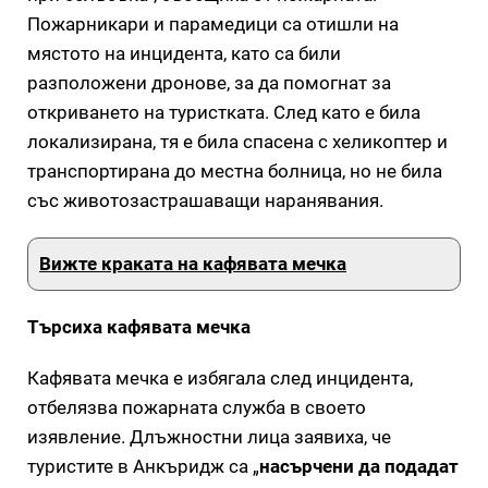
Пожарникари и парамедици са отишли на
мястото на инцидента, като са били
разположени дронове, за да помогнат за
откриването на туристката. След като е била
локализирана, тя е била спасена с хеликоптер и
транспортирана до местна болница, но не била
със животозастрашаващи наранявания.
Вижте краката на кафявата мечка
Търсиха кафявата мечка
Кафявата мечка е избягала след инцидента,
отбелязва пожарната служба в своето
изявление. Длъжностни лица заявиха, че
туристите в Анкъридж са „
насърчени да подадат