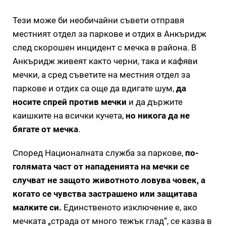
Тези може би необичайни съвети отправя
местният отдел за паркове и отдих в Анкъридж
след скорошен инцидент с мечка в района. В
Анкъридж живеят както черни, така и кафяви
мечки, а сред съветите на местния отдел за
паркове и отдих са още да вдигате шум,
да
носите спрей против мечки
и да държите
каишките на всички кучета,
но никога да не
бягате от мечка
.
Според Националната служба за паркове,
по-
голямата част от нападенията на мечки се
случват не защото животното ловува човек, а
когато се чувства застрашено или защитава
малките си.
Единственото изключение е, ако
мечката „страда от много тежък глад“, се казва в