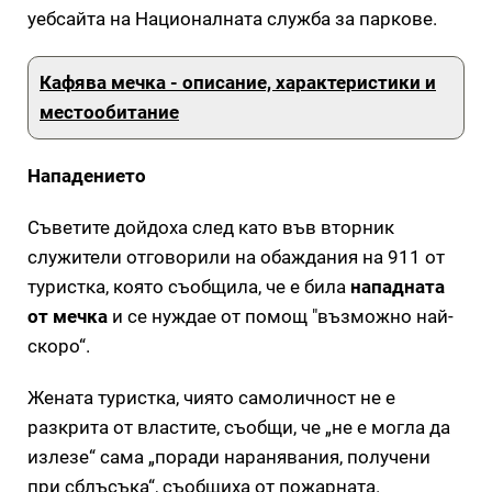
уебсайта на Националната служба за паркове.
Кафява мечка - описание, характеристики и
местообитание
Нападението
Съветите дойдоха след като във вторник
служители отговорили на обаждания на 911 от
туристка, която съобщила, че е била
нападната
от мечка
и се нуждае от помощ "възможно най-
скоро“.
Жената туристка, чиято самоличност не е
разкрита от властите, съобщи, че „не е могла да
излезе“ сама „поради наранявания, получени
при сблъсъка“, съобщиха от пожарната.