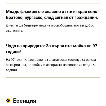
Младо фламинго е спасено от пътя край село
Братово, Бургаско, след сигнал от гражданин.
Днес тя ще бъде прегледана и освободена, ако е в добро
състояние.
Чудо на природата: За първи път майка на 97
години!
На 97 години, застрашена галапагоска костенурка ражда
за първи път, влизайки в историята на зоопарка след 150
години
Есенция