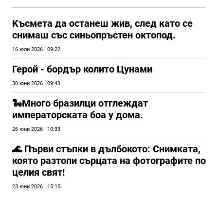
Kъсмета да останеш жив, след като се
снимаш със синьопръстен октопод.
16 юли 2026 | 09:22
Герой - бордър колито Цунами
30 юни 2026 | 09:43
🐍Много бразилци отглеждат
императорската боа у дома.
26 юни 2026 | 10:33
🌊 Първи стъпки в дълбокото: Снимката,
която разтопи сърцата на фотографите по
целия свят!
23 юни 2026 | 15:15