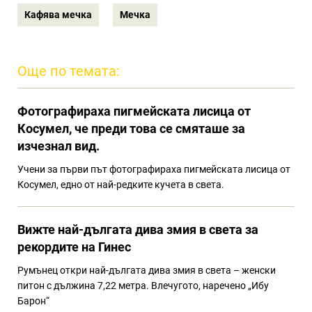
Кафява мечка
Мечка
Още по темата:
Фотографираха пигмейската лисица от
Косумел, че преди това се смяташе за
изчезнал вид.
Учени за първи път фотографираха пигмейската лисица от
Косумел, едно от най-редките кучета в света.
Вижте най-дългата дива змия в света за
рекордите на Гинес
Румънец откри най-дългата дива змия в света – женски
питон с дължина 7,22 метра. Влечугото, наречено „Ибу
Барон“