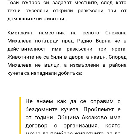
Този въпрос си задават местните, след като
техни съселяни открили разкъсани три от
домашните си животни.
Кметският наместник на селото Снежана
Михалева потвърди пред Радио Варна, че в
действителност има разкъсани три ярета.
Животните не са били в двора, а навън. Според
Михалева не вълци, а изхвърлени в района
кучета са нападнали добитъка:
Не знаем как да се справим с
бездомните кучета. Проблемът е
от години. Община Аксаково има
договор с организация, която
може да прибере животните, за да