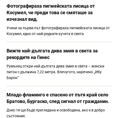
Фотографираха пигмейската лисица от
Косумел, че преди това се смяташе за
изчезнал вид.
Учени за първи път фотографираха пигмейската лисица от
Косумел, едно от най-редките кучета в света.
Вижте най-дългата дива змия в света за
рекордите на Гинес
Румънец откри най-дългата дива змия в света – женски
питон с дължина 7,22 метра. Влечугото, наречено „Ибу
Барон“
Младо фламинго е спасено от пътя край село
Братово, Бургаско, след сигнал от гражданин.
Днес тя ще бъде прегледана и освободена, ако е в добро
състояние.