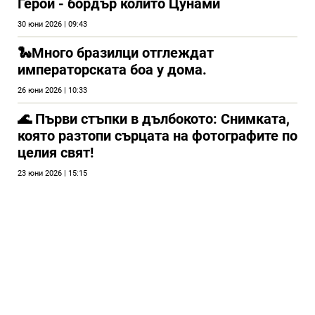
Герой - бордър колито Цунами
30 юни 2026 | 09:43
🐍Много бразилци отглеждат
императорската боа у дома.
26 юни 2026 | 10:33
🌊 Първи стъпки в дълбокото: Снимката,
която разтопи сърцата на фотографите по
целия свят!
23 юни 2026 | 15:15