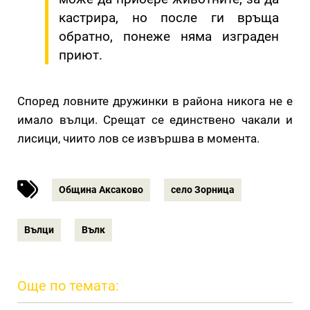
кастрира, но после ги връща
обратно, понеже няма изграден
приют.
Според ловните дружинки в района никога не е
имало вълци. Срещат се единствено чакали и
лисици, чиито лов се извършва в момента.
Община Аксаково
село Зорница
Вълци
Вълк
Още по темата: