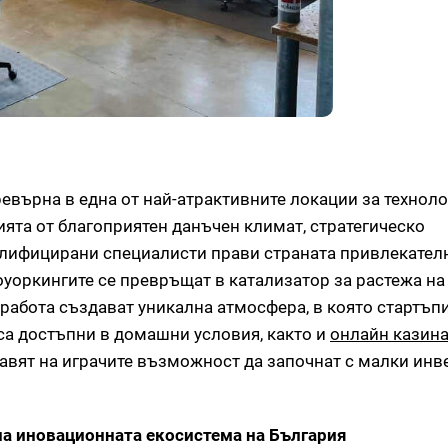
евърна в една от най-атрактивните локации за технол
ята от благоприятен данъчен климат, стратегическо
лифицирани специалисти прави страната привлекателн
уоркингите се превръщат в катализатор за растежа на
работа създават уникална атмосфера, в която стартъп
 са достъпни в домашни условия, както и
онлайн казина
вят на играчите възможност да започнат с малки инв
на иновационната екосистема на България