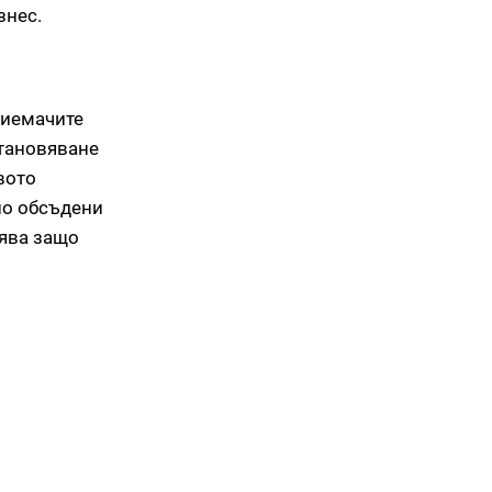
знес.
риемачите
становяване
вото
но обсъдени
нява защо