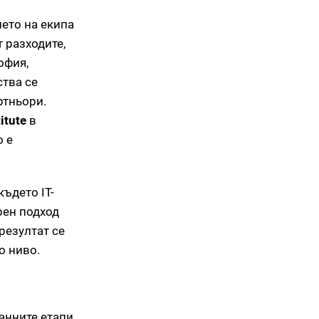
нето на екипа
 разходите,
офия,
ства се
ртньори.
itute
в
о е
ъдето IT-
рен подход
резултат се
о ниво.
анните етапи