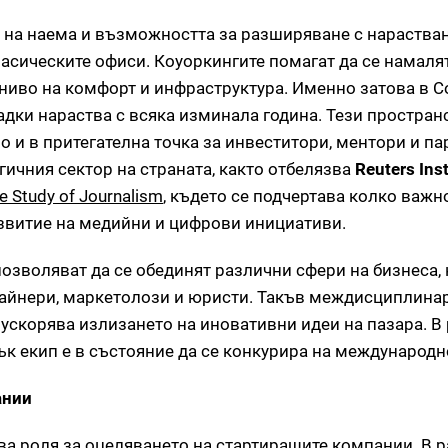
та на наема и възможността за разширяване с нараства
сическите офиси. Коуоркингите помагат да се намалят
ниво на комфорт и инфраструктура. Именно затова в С
дки нараства с всяка изминала година. Тези простран
о и в притегателна точка за инвеститори, ментори и па
ичния сектор на страната, както отбелязва
Reuters Inst
the Study of Journalism
, където се подчертава колко важн
азвитие на медийни и цифрови инициативи.
зволяват да се обединят различни сфери на бизнеса, к
зайнери, маркетолози и юристи. Такъв междисциплина
ускорява излизането на иновативни идеи на пазара. В 
к екип е в състояние да се конкурира на международн
ании
а роля за оцеляването на стартиращите компании. В р