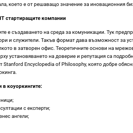
ла, което е от решаващо значение за иновационния би
 IT стартиращите компании
те е създаването на среда за комуникации. Тук предп
ори и служители. Такъв формат дава възможност за у
олкото в затворен офис. Теоретичните основи на мрежо
рху установяването на доверие и репутация са подроб
т Stanford Encyclopedia of Philosophy, която добре обяс
ркинга.
 в коуоркингите:
лници;
султации с експерти;
знес ангели;