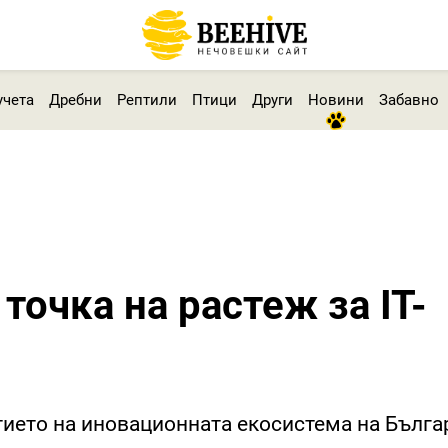
учета
Дребни
Рептили
Птици
Други
Новини
Забавно
точка на растеж за IT-
тието на иновационната екосистема на Бълга