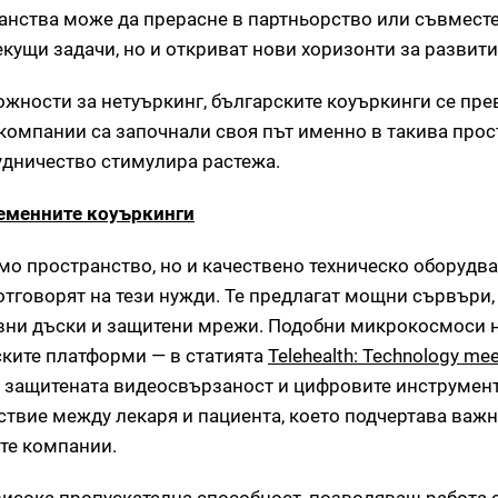
анства може да прерасне в партньорство или съвместе
екущи задачи, но и откриват нови хоризонти за развити
жности за нетуъркинг, българските коуъркинги се пр
компании са започнали своя път именно в такива прос
удничество стимулира растежа.
еменните коуъркинги
о пространство, но и качествено техническо оборудва
 отговорят на тези нужди. Те предлагат мощни сървъри
ивни дъски и защитени мрежи. Подобни микрокосмоси 
ските платформи — в статията
Telehealth: Technology mee
ак защитената видеосвързаност и цифровите инструмен
твие между лекаря и пациента, което подчертава важн
те компании.