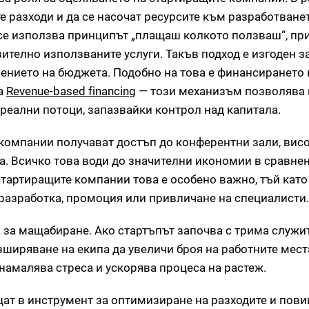
 разходи и да се насочат ресурсите към разработване
 се използва принципът „плащаш колкото ползваш“, пр
телно използваните услуги. Такъв подход е изгоден за
лението на бюджета. Подобно на това е финансирането 
та
Revenue-based financing
— този механизъм позволява 
реални потоци, запазвайки контрол над капитала.
 компании получават достъп до конферентни зали, вис
. Всичко това води до значителни икономии в сравнен
стартиращите компании това е особено важно, тъй като
 разработка, промоция или привличане на специалисти.
за мащабиране. Ако стартъпът започва с трима служит
ширяване на екипа да увеличи броя на работните места
намалява стреса и ускорява процеса на растеж.
щат в инструмент за оптимизиране на разходите и пов