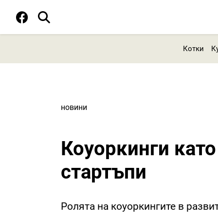
Котки
К
новини
Коуоркинги като 
стартъпи
Ролята на коуоркингите в разви