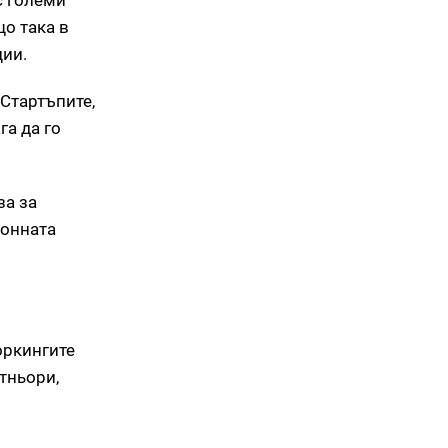
с големи
о така в
ции.
Стартъпите,
га да го
за за
ионната
оркингите
тньори,