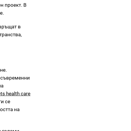
н проект. В
е.
евръщат в
транства,
не.
, съвременни
на
ts health care
ти се
остта на