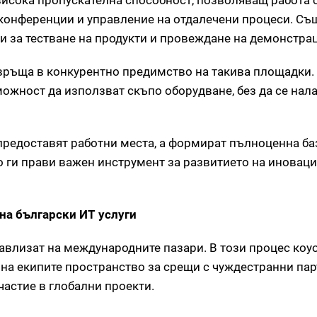
висока пропускателна способност, позволяващ работа 
конференции и управление на отдалечени процеси. Същ
и за тестване на продукти и провеждане на демонстра
връща в конкурентно предимство на такива площадки. 
ожност да използват скъпо оборудване, без да се нала
предоставят работни места, а формират пълноценна ба
о ги прави важен инструмент за развитието на иновац
 на български ИТ услуги
авлизат на международните пазари. В този процес коу
 на екипите пространство за срещи с чуждестранни пар
астие в глобални проекти.