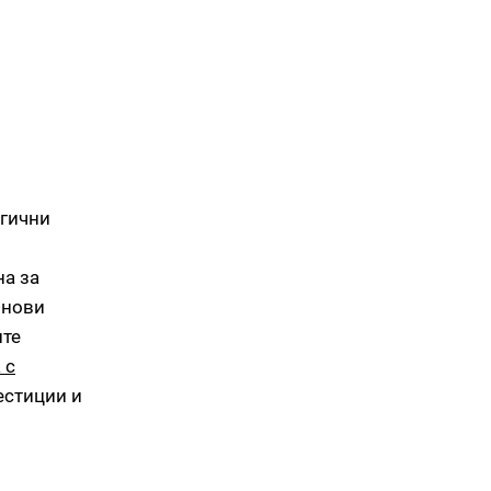
огични
а за
 нови
ите
 с
естиции и