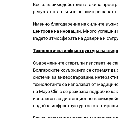
Всяко взаимодействие в такива простр
резултат стартъпите не само решават т
Именно благодарение на силните възмо
центрове на иновации. Много успешни 
където атмосферата на доверие и сътр
Технологична инфраструктура на съвр
Съвременните стартъпи изискват не сам
Болгарските коуъркинги се стремят да
системи за видеосвързване, интеракт
технологиите се използват от медицин
на Mayo Clinic се разказва подробно к
използват за дистанционно взаимодейс
подобна инфраструктура за стартиращи