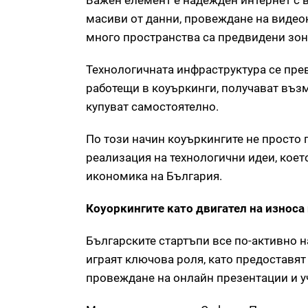
Важен елемент е надежден интернет с 
масиви от данни, провеждане на видео
много пространства са предвидени зон
Технологичната инфраструктура се пре
работещи в коуъркинги, получават възм
купуват самостоятелно.
По този начин коуъркингите не просто 
реализация на технологични идеи, коет
икономика на България.
Коуоркингите като двигател на износа
Българските стартъпи все по-активно н
играят ключова роля, като предоставят
провеждане на онлайн презентации и уч