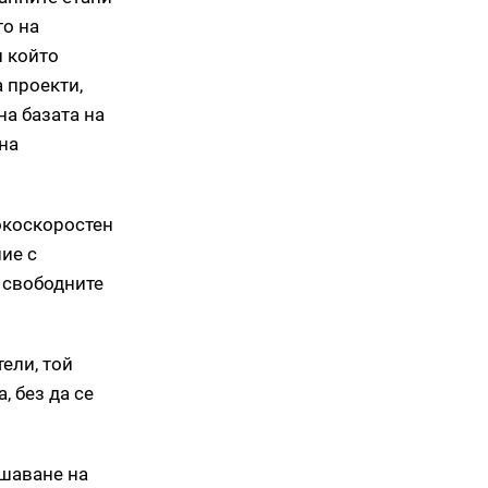
то на
и който
 проекти,
на базата на
на
окоскоростен
ие с
 свободните
ели, той
, без да се
ишаване на