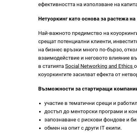
ефективността на използване на капита
Нетуоркинг като основа за растежа на
Най-важното предимство на коуоркинги
срещат потенциални клиенти, инвестит
на бизнес връзки много по-бързо, отк
взаимодействие и неговото влияние въ
в статията
Social Networking and Ethics
о
коуоркингите засилват ефекта от нетво
Възможности за стартиращи компании
участие в тематични срещи и работи
достъп до менторски програми и кон
запознаване с рискови фондове и би
обмен на опит с други IT екипи.