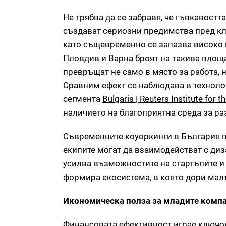
Не трябва да се забравя, че гъвкавост
създават сериозни предимства пред кла
като същевременно се запазва високо 
Пловдив и Варна броят на такива площа
превръщат не само в място за работа, н
Сравним ефект се наблюдава в технолог
сегмента
Bulgaria | Reuters Institute for 
наличието на благоприятна среда за р
Съвременните коуоркинги в България по
екипите могат да взаимодействат с ди
усилва възможностите на стартъпите и 
формира екосистема, в която дори малъ
Икономическа полза за младите комп
Финансовата ефективност играе ключов