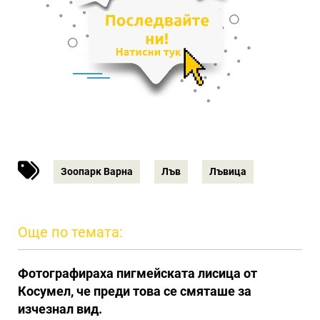
Зоопарк Варна
Лъв
Лъвица
Още по темата:
Фотографираха пигмейската лисица от
Косумел, че преди това се смяташе за
изчезнал вид.