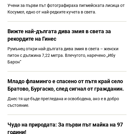
Учени за първи път фотографираха пигмейската лисица от
Косумел, едно от най-редките кучета в света.
Вижте най-дългата дива змия в света за
рекордите на Гинес
Румънец откри най-дългата дива змия в света – женски
питон с дължина 7,22 метра. Влечугото, наречено „Ибу
Барон“
Младо фламинго е спасено от пътя край село
Братово, Бургаско, след сигнал от гражданин.
Днес тя ще бъде прегледана и освободена, ако е в добро
състояние.
Чудо на природата: За първи път майка на 97
години!