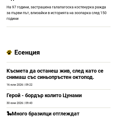
На 97 години, застрашена галапагоска костенурка ражда
за първи път, влизайки в историята на зоопарка след 150
години
Есенция
Kъсмета да останеш жив, след като се
снимаш със синьопръстен октопод.
16 юли 2026 | 09:22
Герой - бордър колито Цунами
30 юни 2026 | 09:43
🐍Много бразилци отглеждат