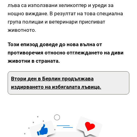
лъва са използвани хеликоптер и уреди за
нощно виждане. В резултат на това специална
група полицаи и ветеринари приспиват
животното.
Този епизод доведе до нова вълна от
противоречия относно отглеждането на диви
животни в страната.
Втори ден в Берлин продължава
издирването на избягалата лъвица.