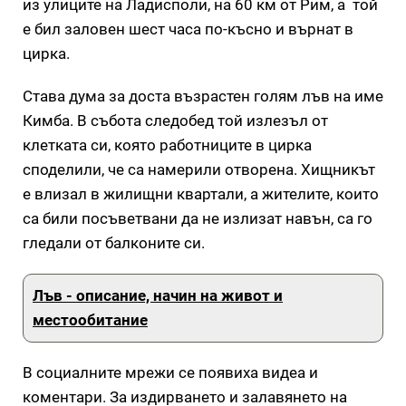
из улиците на Ладисполи, на 60 км от Рим, а той
е бил заловен шест часа по-късно и върнат в
цирка.
Става дума за доста възрастен голям лъв на име
Кимба. В събота следобед той излезъл от
клетката си, която работниците в цирка
споделили, че са намерили отворена. Хищникът
е влизал в жилищни квартали, а жителите, които
са били посъветвани да не излизат навън, са го
гледали от балконите си.
Лъв - описание, начин на живот и
местообитание
В социалните мрежи се появиха видеа и
коментари. За издирването и залавянето на