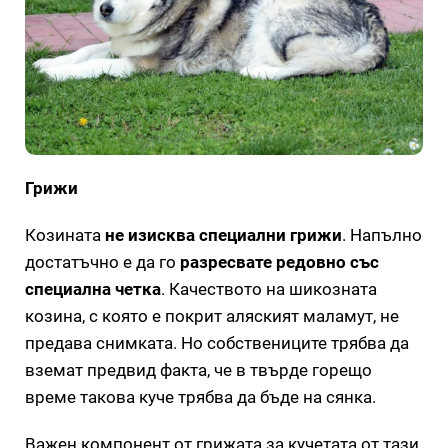
Грижи
Козината
не изисква специални грижи
. Напълно
достатъчно е да го
разресвате редовно със
специална четка
. Качеството на шикозната
козина, с която е покрит аляският маламут, не
предава снимката. Но собствениците трябва да
вземат предвид факта, че в твърде горещо
време такова куче трябва да бъде на сянка.
Важен компонент от грижата за кучетата от тази