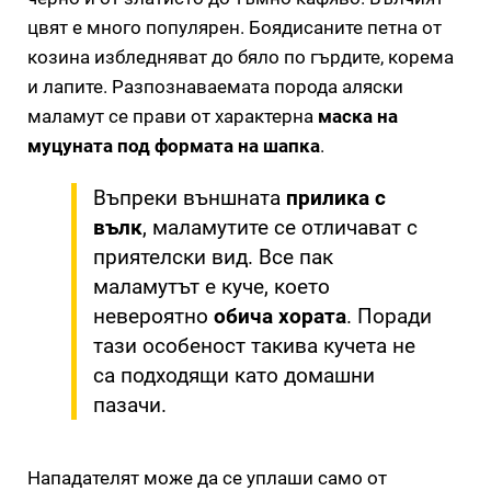
цвят е много популярен. Боядисаните петна от
козина избледняват до бяло по гърдите, корема
и лапите. Разпознаваемата порода аляски
маламут се прави от характерна
маска на
муцуната под формата на шапка
.
Въпреки външната
прилика с
вълк
, маламутите се отличават с
приятелски вид. Все пак
маламутът е куче, което
невероятно
обича хората
. Поради
тази особеност такива кучета не
са подходящи като домашни
пазачи.
Нападателят може да се уплаши само от