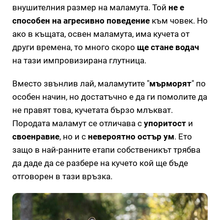
внушителния размер на маламута. Той
не е
способен на агресивно поведение
към човек. Но
ако в къщата, освен маламута, има кучета от
други времена, то много скоро
ще стане водач
на тази импровизирана глутница.
Вместо звънлив лай, маламутите "
мърморят
" по
особен начин, но достатъчно е да ги помолите да
не правят това, кучетата бързо млъкват.
Породата маламут се отличава с
упоритост
и
своенравие
, но и с
невероятно остър ум
. Ето
защо в най-ранните етапи собственикът трябва
да даде да се разбере на кучето кой ще бъде
отговорен в тази връзка.