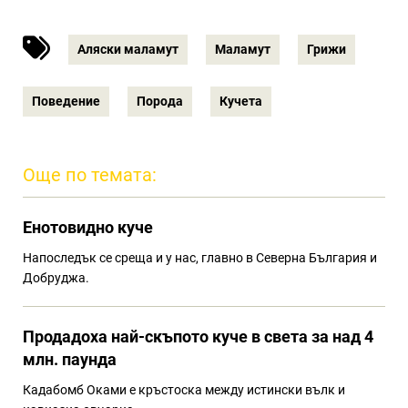
Аляски маламут
Маламут
Грижи
Поведение
Порода
Кучета
Още по темата:
Eнотовидно куче
Напоследък се среща и у нас, главно в Северна България и
Добруджа.
Продадоха най-скъпото куче в света за над 4
млн. паунда
Кадабомб Оками е кръстоска между истински вълк и