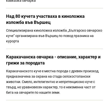
кавказка овчарка
Над 80 кучета участваха в киноложка
изложба във Вършец
Специализирана киноложка изложба „Българско овчарско
куче“ организираха във Вършец по повод празника на
курорта
Каракачанска овчарка - описание, характер и
грижи за породата
Каракачанското куче е местна порода с древен произход,
предназначена за охрана на стада селскостопански
животни. Смело, интелигентно и непретенциозно куче с
твърд, но уравновесен характер, то е неизменна част от
бита на овчарите по нашите земи.