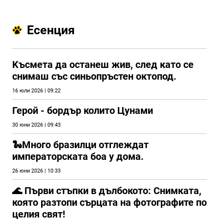
Есенция
Kъсмета да останеш жив, след като се
снимаш със синьопръстен октопод.
16 юли 2026 | 09:22
Герой - бордър колито Цунами
30 юни 2026 | 09:43
🐍Много бразилци отглеждат
императорската боа у дома.
26 юни 2026 | 10:33
🌊 Първи стъпки в дълбокото: Снимката,
която разтопи сърцата на фотографите по
целия свят!