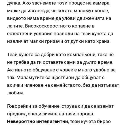
дупка. Ако заснемете този процес на камера,
може да изглежда, че когато маламут копае,
видеото няма време да улови движенията на
лапите. Високоскоростното копаене в
естествени условия позволи на тези кучета да
извличат малки гризачи от дупки като храна.
Тези кучета са добри като компаньони, така че
не трябва да ги оставяте сами за дълго време.
Активното общуване с човек е много удобно за
тях. Маламутите са щастливи да общуват с
всички членове на семейството, без да изтъкват
любим.
Говорейки за обучение, струва си да се вземат
предвид спецификите на тази порода.
Невероятно интелигентни
, тези кучета бързо