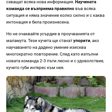
схващат всяка нова информация.
Научената
команда се възприема правилно
във всяка
ситуация и няма значение колко силно и с каква
интонация е била произнесена.
Но не очаквайте усърдие в проучванията от
маламута. Тези кучета ще станат
упорити
, ако
научаването на дадено умение изисква
многократно повторение. След като изпълни
новата команда 2-3 пъти лесно и с удоволствие,
кучето губи интерес към нея.