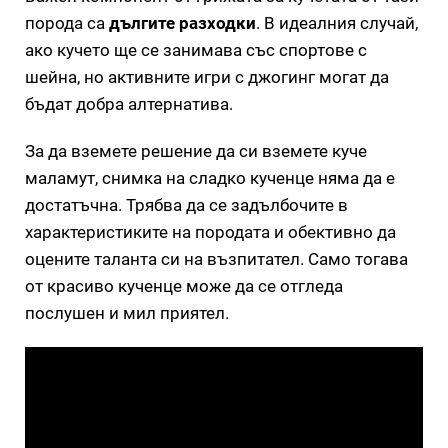
порода са
дългите разходки
. В идеалния случай,
ако кучето ще се занимава със спортове с
шейна, но активните игри с джогинг могат да
бъдат добра алтернатива.
За да вземете решение да си вземете куче
маламут, снимка на сладко кученце няма да е
достатъчна. Трябва да се задълбочите в
характеристиките на породата и обективно да
оцените таланта си на възпитател. Само тогава
от красиво кученце може да се отгледа
послушен и мил приятел.