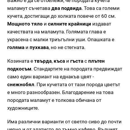
Важно е да се отбележи, че породата кучета
маламут съчетава
два подвида
. Това са големи
кучета, достигащи до холката повече от 60 см.
Мощното тяло
и
силните крайници
издават
качествата на маламута. Голямата глава е
украсена с малки триъгълни уши. Опашката е
голяма
и
пухкава
, но не стегната.
Козината е
твърда
,
къса
и
гъста
с
плътен
подкосъм
. Стандартите на породата предвиждат
само един вариант на еднакъв цвят -
снежнобял
. При кучетата от тази порода цветът
е много разнообразен. Благодарение на това
породата маламут е толкова обичана от
художниците.
Има различни варианти от светло сиво до почти
черно и от златисто до тъмно кафяво. Вълчият