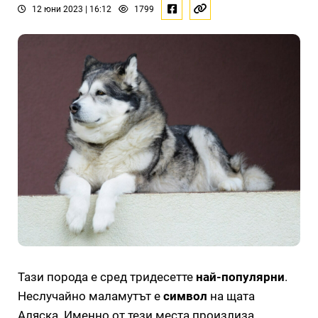
12 юни 2023 | 16:12
1799
Тази порода е сред тридесетте
най-популярни
.
Неслучайно маламутът е
символ
на щата
Аляска. Именно от тези места произлиза