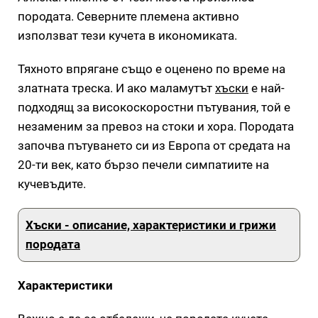
породата. Северните племена активно
използват тези кучета в икономиката.
Тяхното впрягане също е оценено по време на
златната треска. И ако маламутът
хъски
е най-
подходящ за високоскоростни пътувания, той е
незаменим за превоз на стоки и хора. Породата
започва пътуването си из Европа от средата на
20-ти век, като бързо печели симпатиите на
кучевъдите.
Хъски - описание, характеристики и грижи
породата
Характеристики