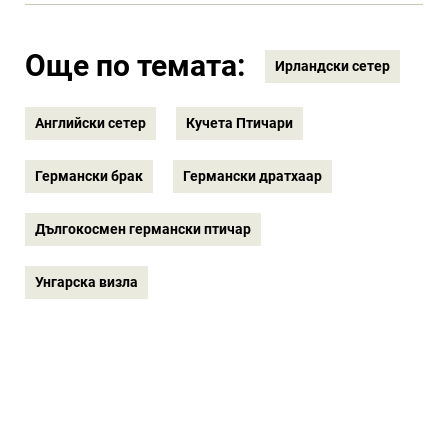
Още по темата:
Ирландски сетер
Английски сетер
Кучета Птичари
Германски брак
Германски дратхаар
Дългокосмен германски птичар
Унгарска визла