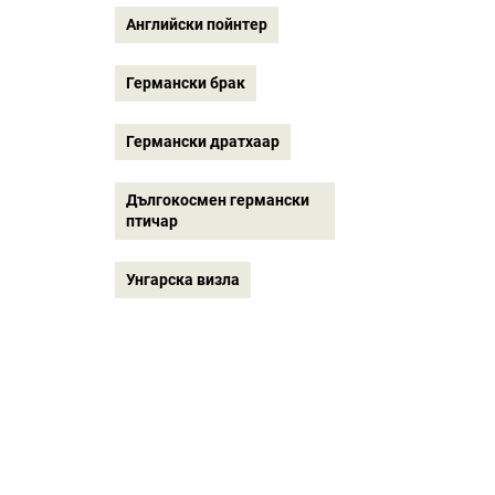
Английски пойнтер
Германски брак
Германски дратхаар
Дългокосмен германски
птичар
Унгарска визла