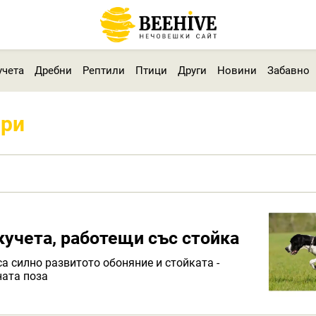
учета
Дребни
Рептили
Птици
Други
Новини
Забавно
ари
 кучета, работещи със стойка
са силно развитото обоняние и стойката -
ната поза