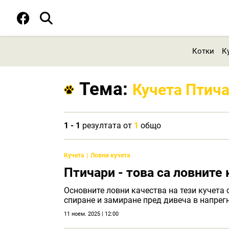
Котки
К
Тема:
Кучета Птич
1 - 1
резултата от
1
общо
Кучета
Ловни кучета
Птичари - това са ловните
Основните ловни качества на тези кучета 
спиране и замиране пред дивеча в напрег
11 ноем. 2025 | 12:00