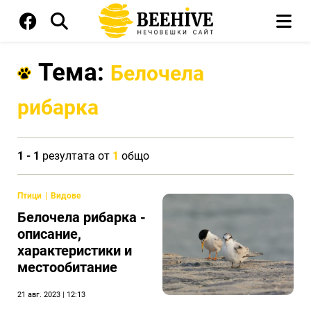
Тема:
Белочела
рибарка
1 - 1
резултата от
1
общо
Птици
Видове
Белочела рибарка -
описание,
характеристики и
местообитание
21 авг. 2023 | 12:13