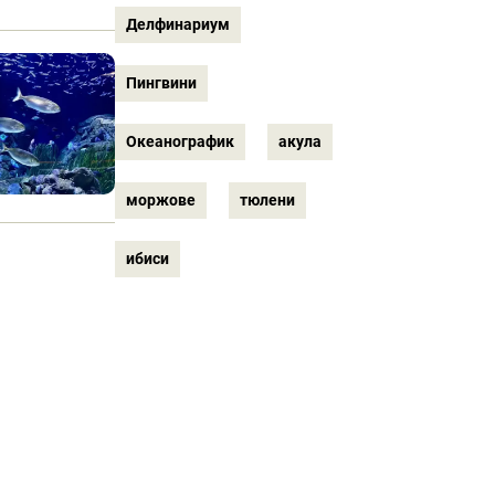
Делфинариум
Пингвини
Океанографик
акула
моржове
тюлени
ибиси