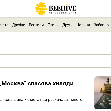
учета
Дребни
Рептили
Птици
Други
Новини
Забавно
„Москва“ спасява хиляди
толкова фина, че могат да различават много