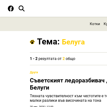
Котки
К
Тема:
Белуга
1 - 2
резултата от
2
общо
Други
Съветският ледоразбивач 
Белуги
Тяхната чувствителност към честотите е 
малки разлики във височината на тона
25 авг. 2025 | 12:00