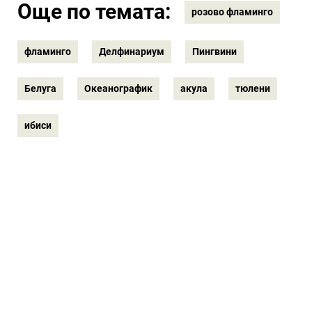
Още по темата:
розово фламинго
фламинго
Делфинариум
Пингвини
Белуга
Океанографик
акула
тюлени
ибиси